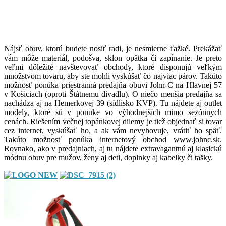
Nájsť obuv, ktorú budete nosiť radi, je nesmierne ťažké. Prekážať
vám môže materiál, podošva, sklon opätka či zapínanie. Je preto
veľmi dôležité navštevovať obchody, ktoré disponujú veľkým
množstvom tovaru, aby ste mohli vyskúšať čo najviac párov. Takúto
možnosť ponúka priestranná predajňa obuvi John-C na Hlavnej 57
v Košiciach (oproti Štátnemu divadlu). O niečo menšia predajňa sa
nachádza aj na Hemerkovej 39 (sídlisko KVP). Tu nájdete aj outlet
modely, ktoré sú v ponuke vo výhodnejších mimo sezónnych
cenách. Riešením večnej topánkovej dilemy je tiež objednať si tovar
cez internet, vyskúšať ho, a ak vám nevyhovuje, vrátiť ho späť.
Takúto možnosť ponúka internetový obchod www.johnc.sk.
Rovnako, ako v predajniach, aj tu nájdete extravagantnú aj klasickú
módnu obuv pre mužov, ženy aj deti, doplnky aj kabelky či tašky.