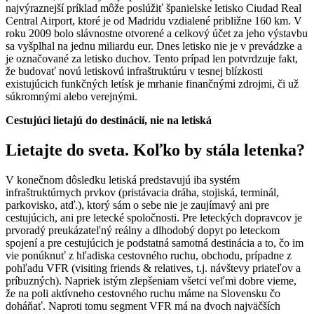
najvýraznejší príklad môže poslúžiť španielske letisko Ciudad Real
Central Airport, ktoré je od Madridu vzdialené približne 160 km. V
roku 2009 bolo slávnostne otvorené a celkový účet za jeho výstavbu
sa vyšplhal na jednu miliardu eur. Dnes letisko nie je v prevádzke a
je označované za letisko duchov. Tento prípad len potvrdzuje fakt,
že budovať novú letiskovú infraštruktúru v tesnej blízkosti
existujúcich funkčných letísk je mrhanie finančnými zdrojmi, či už
súkromnými alebo verejnými.
Cestujúci lietajú do destinácií, nie na letiská
Lietajte do sveta. Koľko by stála letenka?
V konečnom dôsledku letiská predstavujú iba systém
infraštruktúrnych prvkov (pristávacia dráha, stojiská, terminál,
parkovisko, atď.), ktorý sám o sebe nie je zaujímavý ani pre
cestujúcich, ani pre letecké spoločnosti. Pre leteckých dopravcov je
prvoradý preukázateľný reálny a dlhodobý dopyt po leteckom
spojení a pre cestujúcich je podstatná samotná destinácia a to, čo im
vie ponúknuť z hľadiska cestovného ruchu, obchodu, prípadne z
pohľadu VFR (visiting friends & relatives, t.j. návštevy priateľov a
príbuzných). Napriek istým zlepšeniam všetci veľmi dobre vieme,
že na poli aktívneho cestovného ruchu máme na Slovensku čo
doháňať. Naproti tomu segment VFR má na dvoch najväčších