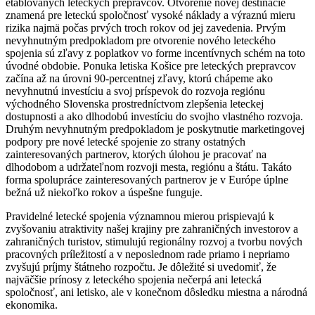
etablovaných leteckých prepravcov. Otvorenie novej destinácie
znamená pre leteckú spoločnosť vysoké náklady a výraznú mieru
rizika najmä počas prvých troch rokov od jej zavedenia. Prvým
nevyhnutným predpokladom pre otvorenie nového leteckého
spojenia sú zľavy z poplatkov vo forme incentívnych schém na toto
úvodné obdobie. Ponuka letiska Košice pre leteckých prepravcov
začína až na úrovni 90-percentnej zľavy, ktorú chápeme ako
nevyhnutnú investíciu a svoj príspevok do rozvoja regiónu
východného Slovenska prostredníctvom zlepšenia leteckej
dostupnosti a ako dlhodobú investíciu do svojho vlastného rozvoja.
Druhým nevyhnutným predpokladom je poskytnutie marketingovej
podpory pre nové letecké spojenie zo strany ostatných
zainteresovaných partnerov, ktorých úlohou je pracovať na
dlhodobom a udržateľnom rozvoji mesta, regiónu a štátu. Takáto
forma spolupráce zainteresovaných partnerov je v Európe úplne
bežná už niekoľko rokov a úspešne funguje.
Pravidelné letecké spojenia významnou mierou prispievajú k
zvyšovaniu atraktivity našej krajiny pre zahraničných investorov a
zahraničných turistov, stimulujú regionálny rozvoj a tvorbu nových
pracovných príležitostí a v neposlednom rade priamo i nepriamo
zvyšujú príjmy štátneho rozpočtu. Je dôležité si uvedomiť, že
najväčšie prínosy z leteckého spojenia nečerpá ani letecká
spoločnosť, ani letisko, ale v konečnom dôsledku miestna a národná
ekonomika.