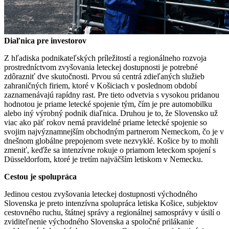
Diaľnica pre investorov
Z hľadiska podnikateľských príležitostí a regionálneho rozvoja
prostredníctvom zvyšovania leteckej dostupnosti je potrebné
zdôrazniť dve skutočnosti. Prvou sú centrá zdieľaných služieb
zahraničných firiem, ktoré v Košiciach v poslednom období
zaznamenávajú rapídny rast. Pre tieto odvetvia s vysokou pridanou
hodnotou je priame letecké spojenie tým, čím je pre automobilku
alebo iný výrobný podnik diaľnica. Druhou je to, že Slovensko už
viac ako päť rokov nemá pravidelné priame letecké spojenie so
svojim najvýznamnejším obchodným partnerom Nemeckom, čo je v
dnešnom globálne prepojenom svete nezvyklé. Košice by to mohli
zmeniť, keďže sa intenzívne rokuje o priamom leteckom spojení s
Düsseldorfom, ktoré je tretím najväčším letiskom v Nemecku.
Cestou je spolupráca
Jedinou cestou zvyšovania leteckej dostupnosti východného
Slovenska je preto intenzívna spolupráca letiska Košice, subjektov
cestovného ruchu, štátnej správy a regionálnej samosprávy v úsilí o
zviditeľnenie východného Slovenska a spoločné prilákanie