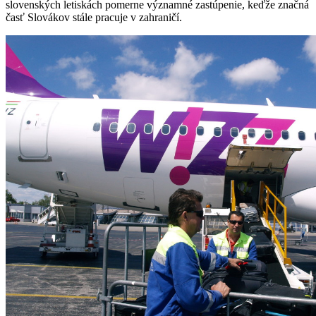
slovenských letiskách pomerne významné zastúpenie, keďže značná
časť Slovákov stále pracuje v zahraničí.