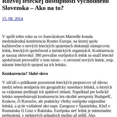
Rozvoj leteckej dostupnosti východného
Slovenska – Ako na to?
15. 08. 2014
V apríli tohto roku sa vo francúzskom Marseille konala
medzinárodná konferencia Routes Europe, na ktorej spolu
každoročne o nových leteckých spojeniach diskutujú zástupcovia
letísk, leteckých spoločností a turistických organizácií. Konkurencia
je naozaj obrovská: 380 prevažne európskych letísk sa snaží letecké
spoločnosti presvedčiť o tom istom – o otvorení nových liniek, resp.
náraste leteckých spojení na ich letisko.
Konkurencia? Slabé slovo
V súťaži o prilákanie pozornosti leteckých prepravcov už dávno
medzi sebou nesúperia len geograficky susediace letiská, u ktorých
sa vzájomne prelínajú ich spádové oblasti. Napríklad pre košické
letisko nepredstavujú konkurenciu len okolité aeroporty Budapešť,
Krakow, či Rzeszów, ale prakticky všetky európske regionálne
letiská, a aj tie vzdialené ako napr. Zaragoza v Španielsku, Kluž v
Rumunsku či Graz v Rakúsku. Európska sieť letísk je mimoriadne
prehustená, v niektorých prípadoch možno až príliš. Ako