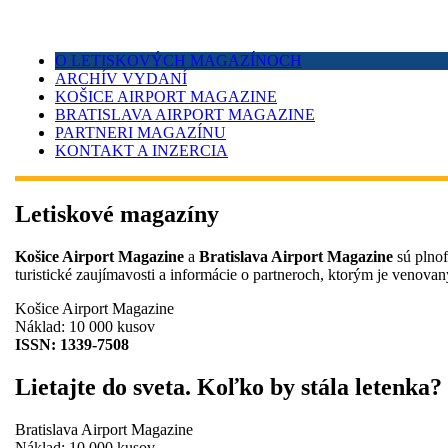
O LETISKOVÝCH MAGAZÍNOCH
ARCHÍV VYDANÍ
KOŠICE AIRPORT MAGAZINE
BRATISLAVA AIRPORT MAGAZINE
PARTNERI MAGAZÍNU
KONTAKT A INZERCIA
Letiskové magazíny
Košice Airport Magazine
a
Bratislava Airport Magazine
sú plnof
turistické zaujímavosti a informácie o partneroch, ktorým je venovan
Košice Airport Magazine
Náklad: 10 000 kusov
ISSN: 1339-7508
Lietajte do sveta. Koľko by stála letenka?
Bratislava Airport Magazine
Náklad: 10 000 kusov