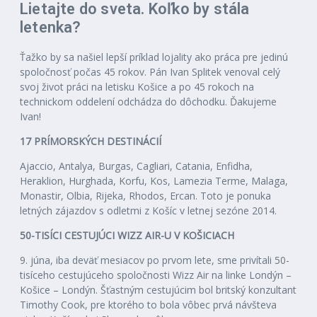
Lietajte do sveta. Koľko by stála
letenka?
Ťažko by sa našiel lepší príklad lojality ako práca pre jedinú
spoločnosť počas 45 rokov. Pán Ivan Splitek venoval celý
svoj život práci na letisku Košice a po 45 rokoch na
technickom oddelení odchádza do dôchodku. Ďakujeme
Ivan!
17 PRÍMORSKÝCH DESTINÁCIÍ
Ajaccio, Antalya, Burgas, Cagliari, Catania, Enfidha,
Heraklion, Hurghada, Korfu, Kos, Lamezia Terme, Malaga,
Monastir, Olbia, Rijeka, Rhodos, Ercan. Toto je ponuka
letných zájazdov s odletmi z Košíc v letnej sezóne 2014.
50-TISÍCI CESTUJÚCI WIZZ AIR-U V KOŠICIACH
9. júna, iba deväť mesiacov po prvom lete, sme privítali 50-
tisíceho cestujúceho spoločnosti Wizz Air na linke Londýn –
Košice – Londýn. Šťastným cestujúcim bol britský konzultant
Timothy Cook, pre ktorého to bola vôbec prvá návšteva