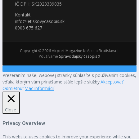
IČ DPH: SK2023339835
Kontakt:
info@letiskovycasopis.sk
0903 675 627
Copyright © 2026 Airport Magazine Košice a Bratislava |
Používame
Spravodajský časopis X
Prezeraním našej webovej stránky súhlasíte s používaním cookies,
vďaka ktorým vám prinášame stále lepšie služby.
Akceptovať
Odmietnuť
Viac informácií
Close
Privacy Overview
This website uses cookies to improve your experience while you