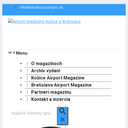
Preskočiť
info@letiskovycasopis.sk
na
obsah
Menu
O magazínoch
Archív vydaní
Košice Airport Magazine
Bratislava Airport Magazine
Partneri magazínu
Kontakt a inzercia
Hľadať: