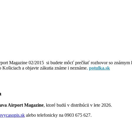
rport Magazine 02/2015 si budete môcť prečítať rozhovor so známym
po Košiciach a objavte zákutia známe i neznáme.
potulka.sk
a
lava Airport Magazine
, ktoré budú v distribúcii v lete 2026.
ovycasopis.sk
alebo telefonicky na 0903 675 627.