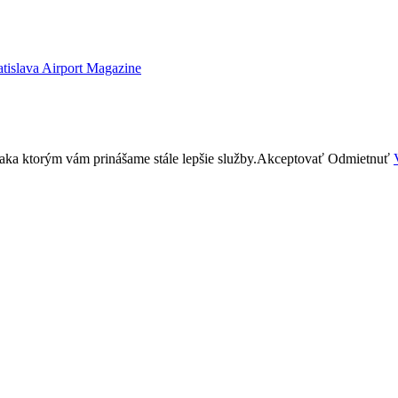
atislava Airport Magazine
aka ktorým vám prinášame stále lepšie služby.
Akceptovať
Odmietnuť
e through the website. Out of these, the cookies that are categorized a
rty cookies that help us analyze and understand how you use this websit
ting out of some of these cookies may affect your browsing experience.
properly. This category only includes cookies that ensures basic functio