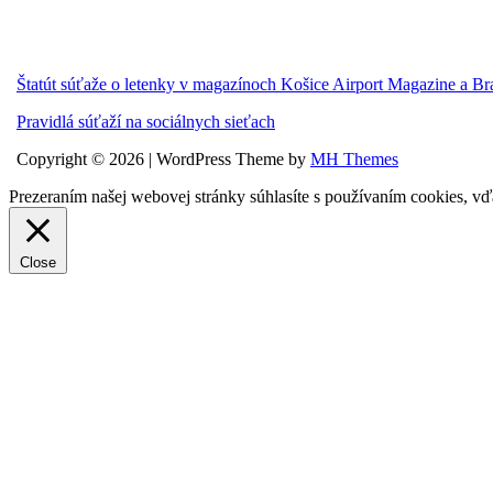
Štatút súťaže o letenky v magazínoch Košice Airport Magazine a Br
Pravidlá súťaží na sociálnych sieťach
Copyright © 2026 | WordPress Theme by
MH Themes
Prezeraním našej webovej stránky súhlasíte s používaním cookies, vď
Close
Privacy Overview
This website uses cookies to improve your experience while you navigat
working of basic functionalities of the website. We also use third-pa
consent. You also have the option to opt-out of these cookies. But op
Necessary
Necessary
Vždy zapnuté
Necessary cookies are absolutely essential for the website to function 
store any personal information.