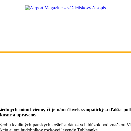
siedmych minút vieme, či je nám človek sympatický a ďalšia pol
vkusne a upravene.
výrobu kvalitných pánskych košieľ a dámskych blúzok pod značkou VE
ekciu aj pre hudobníkov rockovej legendy Tublatanka.