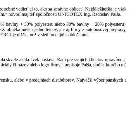
rebné vedieť aj to, ako sa správne obliecť. Najdôležitejšia je však
vkám,“ hovorí majiteľ spoločnosti UNICOTEX Ing. Radoslav Palša.
u (70% bavlny + 30% polyesteru alebo 80% bavlny + 20% polyesteru).
oblieka nielen jednotlivcov, ale aj firmy z autobusovej prepravy,
RGI je nižšia, než v sieti predajní s oblečením.
ala skvele akákoľvek postava. Radi pre svojich klientov upravíme aj
iniciály či názov alebo logo firmy,“ popisuje Palša, podľa ktorého má
ensku, alebo v predajniach distibútorov. Najväčší výber pánskych a