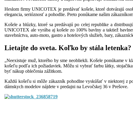
Heslom firmy UNICOTEX je predávať košele, ktoré dotvárajú osobnosť
elegancia, serióznosť a pohodlie. Preto ponúkame našim zákazníkom
Košele a blúzky, ktoré sa predávajú po celej republike a distribu
UNICOTEX ale vyrába aj košele zo 100% bavlny a taktiež bavlnené 
stavebníctva, auto-moto, gastro a hotelových služieb, bary, zákazníc
Lietajte do sveta. Koľko by stála letenka?
„Neexistuje muž, ktorého by sme neobliekli. Košele ponúkame v klas
košeľu podľa ich požiadaviek. Môžu si vybrať farbu látky, stojačika 
byť nákup oblečenia zážitkom.
Každú košeľu si môže zákazník pohodlne vyskúšať v niektorej z pob
dámskych modelov nájdete v predajni na Levočskej 36 v Prešove.