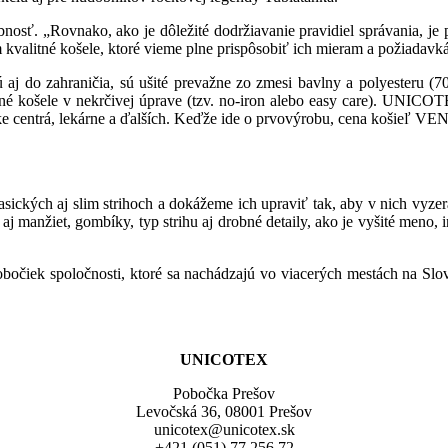
. „Rovnako, ako je dôležité dodržiavanie pravidiel správania, je pot
 kvalitné košele, ktoré vieme plne prispôsobiť ich mieram a požiada
ujú aj do zahraničia, sú ušité prevažne zo zmesi bavlny a polyester
košele v nekrčivej úprave (tzv. no-iron alebo easy care). UNICOTEX 
ke centrá, lekárne a ďalších. Keďže ide o prvovýrobu, cena košieľ VENE
ických aj slim strihoch a dokážeme ich upraviť tak, aby v nich vyzer
aj manžiet, gombíky, typ strihu aj drobné detaily, ako je vyšité meno, 
očiek spoločnosti, ktoré sa nachádzajú vo viacerých mestách na Slov
UNICOTEX
Pobočka Prešov
Levočská 36, 08001 Prešov
unicotex@unicotex.sk
+421 (051) 77 256 72