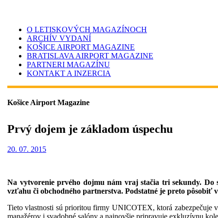
O LETISKOVÝCH MAGAZÍNOCH
ARCHÍV VYDANÍ
KOŠICE AIRPORT MAGAZINE
BRATISLAVA AIRPORT MAGAZINE
PARTNERI MAGAZÍNU
KONTAKT A INZERCIA
Košice Airport Magazine
Prvý dojem je základom úspechu
20. 07. 2015
Na vytvorenie prvého dojmu nám vraj stačia tri sekundy. Do 
vzťahu či obchodného partnerstva. Podstatné je preto pôsobiť 
Tieto vlastnosti sú prioritou firmy UNICOTEX, ktorá zabezpečuje 
manažérov i svadobné salóny a najnovšie pripravuje exkluzívnu kol