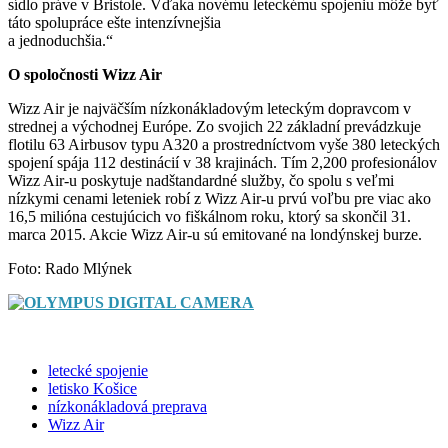
sídlo práve v Bristole. Vďaka novému leteckému spojeniu môže byť
táto spolupráce ešte intenzívnejšia
a jednoduchšia.“
O spoločnosti Wizz Air
Wizz Air je najväčším nízkonákladovým leteckým dopravcom v
strednej a východnej Európe. Zo svojich 22 základní prevádzkuje
flotilu 63 Airbusov typu A320 a prostredníctvom vyše 380 leteckých
spojení spája 112 destinácií v 38 krajinách. Tím 2,200 profesionálov
Wizz Air-u poskytuje nadštandardné služby, čo spolu s veľmi
nízkymi cenami leteniek robí z Wizz Air-u prvú voľbu pre viac ako
16,5 milióna cestujúcich vo fiškálnom roku, ktorý sa skončil 31.
marca 2015. Akcie Wizz Air-u sú emitované na londýnskej burze.
Foto: Rado Mlýnek
letecké spojenie
letisko Košice
nízkonákladová preprava
Wizz Air