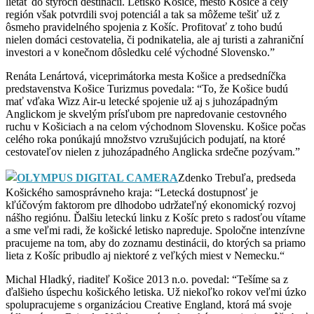
lietať do štyroch destinácií. Letisko Košice, mesto Košice a celý
región však potvrdili svoj potenciál a tak sa môžeme tešiť už z
ôsmeho pravidelného spojenia z Košíc. Profitovať z toho budú
nielen domáci cestovatelia, či podnikatelia, ale aj turisti a zahraniční
investori a v konečnom dôsledku celé východné Slovensko.”
Renáta Lenártová, viceprimátorka mesta Košice a predsedníčka
predstavenstva Košice Turizmus povedala: “To, že Košice budú
mať vďaka Wizz Air-u letecké spojenie už aj s juhozápadným
Anglickom je skvelým prísľubom pre napredovanie cestovného
ruchu v Košiciach a na celom východnom Slovensku. Košice počas
celého roka ponúkajú množstvo vzrušujúcich podujatí, na ktoré
cestovateľov nielen z juhozápadného Anglicka srdečne pozývam.”
Zdenko Trebuľa, predseda
Košického samosprávneho kraja: “Letecká dostupnosť je
kľúčovým faktorom pre dlhodobo udržateľný ekonomický rozvoj
nášho regiónu. Ďalšiu leteckú linku z Košíc preto s radosťou vítame
a sme veľmi radi, že košické letisko napreduje. Spoločne intenzívne
pracujeme na tom, aby do zoznamu destinácii, do ktorých sa priamo
lieta z Košíc pribudlo aj niektoré z veľkých miest v Nemecku.“
Michal Hladký, riaditeľ Košice 2013 n.o. povedal: “Tešíme sa z
ďalšieho úspechu košického letiska. Už niekoľko rokov veľmi úzko
spolupracujeme s organizáciou Creative England, ktorá má svoje