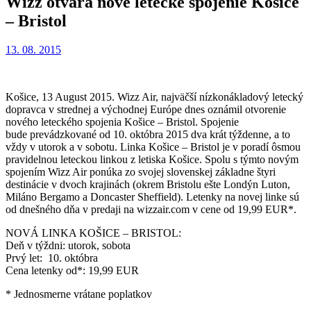
Wizz otvára nové letecké spojenie Košice
– Bristol
13. 08. 2015
Košice, 13 August 2015. Wizz Air, najväčší nízkonákladový letecký
dopravca v strednej a východnej Európe dnes oznámil otvorenie
nového leteckého spojenia Košice – Bristol. Spojenie
bude prevádzkované od 10. októbra 2015 dva krát týždenne, a to
vždy v utorok a v sobotu. Linka Košice – Bristol je v poradí ôsmou
pravidelnou leteckou linkou z letiska Košice. Spolu s týmto novým
spojením Wizz Air ponúka zo svojej slovenskej základne štyri
destinácie v dvoch krajinách (okrem Bristolu ešte Londýn Luton,
Miláno Bergamo a Doncaster Sheffield). Letenky na novej linke sú
od dnešného dňa v predaji na wizzair.com v cene od 19,99 EUR*.
NOVÁ LINKA KOŠICE – BRISTOL:
Deň v týždni: utorok, sobota
Prvý let: 10. októbra
Cena letenky od*: 19,99 EUR
* Jednosmerne vrátane poplatkov