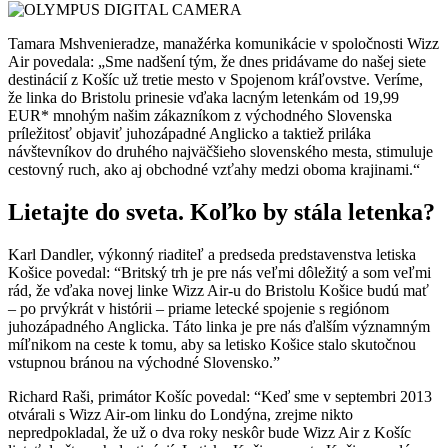
Tamara Mshvenieradze, manažérka komunikácie v spoločnosti Wizz
Air povedala: „Sme nadšení tým, že dnes pridávame do našej siete
destinácií z Košíc už tretie mesto v Spojenom kráľovstve. Veríme,
že linka do Bristolu prinesie vďaka lacným letenkám od 19,99
EUR* mnohým našim zákazníkom z východného Slovenska
príležitosť objaviť juhozápadné Anglicko a taktiež priláka
návštevníkov do druhého najväčšieho slovenského mesta, stimuluje
cestovný ruch, ako aj obchodné vzťahy medzi oboma krajinami.“
Lietajte do sveta. Koľko by stála letenka?
Karl Dandler, výkonný riaditeľ a predseda predstavenstva letiska
Košice povedal: “Britský trh je pre nás veľmi dôležitý a som veľmi
rád, že vďaka novej linke Wizz Air-u do Bristolu Košice budú mať
– po prvýkrát v histórii – priame letecké spojenie s regiónom
juhozápadného Anglicka. Táto linka je pre nás ďalším významným
míľnikom na ceste k tomu, aby sa letisko Košice stalo skutočnou
vstupnou bránou na východné Slovensko.”
Richard Raši, primátor Košíc povedal: “Keď sme v septembri 2013
otvárali s Wizz Air-om linku do Londýna, zrejme nikto
nepredpokladal, že už o dva roky neskôr bude Wizz Air z Košíc