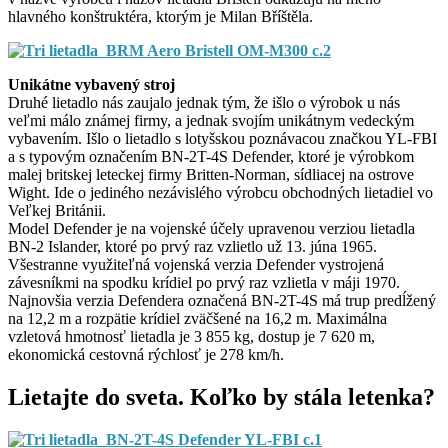
hlavného konštruktéra, ktorým je Milan Bříštěla.
Unikátne vybavený stroj
Druhé lietadlo nás zaujalo jednak tým, že išlo o výrobok u nás
veľmi málo známej firmy, a jednak svojím unikátnym vedeckým
vybavením. Išlo o lietadlo s lotyšskou poznávacou značkou YL-FBI
a s typovým označením BN-2T-4S Defender, ktoré je výrobkom
malej britskej leteckej firmy Britten-Norman, sídliacej na ostrove
Wight. Ide o jediného nezávislého výrobcu obchodných lietadiel vo
Veľkej Británii.
Model Defender je na vojenské účely upravenou verziou lietadla
BN-2 Islander, ktoré po prvý raz vzlietlo už 13. júna 1965.
Všestranne využiteľná vojenská verzia Defender vystrojená
závesníkmi na spodku krídiel po prvý raz vzlietla v máji 1970.
Najnovšia verzia Defendera označená BN-2T-4S má trup predĺžený
na 12,2 m a rozpätie krídiel zväčšené na 16,2 m. Maximálna
vzletová hmotnosť lietadla je 3 855 kg, dostup je 7 620 m,
ekonomická cestovná rýchlosť je 278 km/h.
Lietajte do sveta. Koľko by stála letenka?