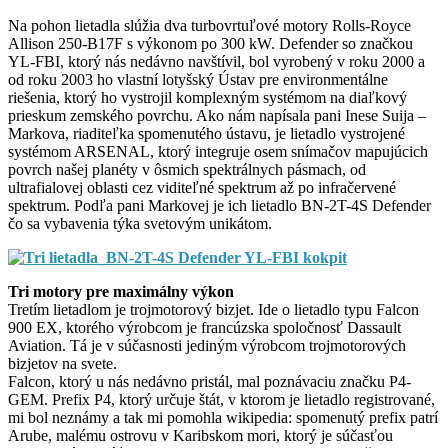
Na pohon lietadla slúžia dva turbovrtuľové motory Rolls-Royce
Allison 250-B17F s výkonom po 300 kW. Defender so značkou
YL-FBI, ktorý nás nedávno navštívil, bol vyrobený v roku 2000 a
od roku 2003 ho vlastní lotyšský Ústav pre environmentálne
riešenia, ktorý ho vystrojil komplexným systémom na diaľkový
prieskum zemského povrchu. Ako nám napísala pani Inese Suija –
Markova, riaditeľka spomenutého ústavu, je lietadlo vystrojené
systémom ARSENAL, ktorý integruje osem snímačov mapujúcich
povrch našej planéty v ôsmich spektrálnych pásmach, od
ultrafialovej oblasti cez viditeľné spektrum až po infračervené
spektrum. Podľa pani Markovej je ich lietadlo BN-2T-4S Defender
čo sa vybavenia týka svetovým unikátom.
Tri motory pre maximálny výkon
Tretím lietadlom je trojmotorový bizjet. Ide o lietadlo typu Falcon
900 EX, ktorého výrobcom je francúzska spoločnosť Dassault
Aviation. Tá je v súčasnosti jediným výrobcom trojmotorových
bizjetov na svete.
Falcon, ktorý u nás nedávno pristál, mal poznávaciu značku P4-
GEM. Prefix P4, ktorý určuje štát, v ktorom je lietadlo registrované,
mi bol neznámy a tak mi pomohla wikipedia: spomenutý prefix patrí
Arube, malému ostrovu v Karibskom mori, ktorý je súčasťou