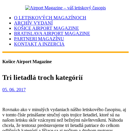
O LETISKOVÝCH MAGAZÍNOCH
ARCHÍV VYDANÍ
KOŠICE AIRPORT MAGAZINE
BRATISLAVA AIRPORT MAGAZINE
PARTNERI MAGAZÍNU
KONTAKT A INZERCIA
Košice Airport Magazine
Tri lietadlá troch kategórií
05. 06. 2017
Rovnako ako v minulých vydaniach nášho letiskového časopisu, aj
v tomto čísle prinášame stručný opis trojice lietadiel, ktoré sú na
našom letisku skôr vzácnymi než bežnými návštevníkmi. Náhoda
chcela, že tentoraz predstavujeme tri lietadlá patriace do celkom
odlišných kategórií a líšiace sa aj počtom a druhom motorov.