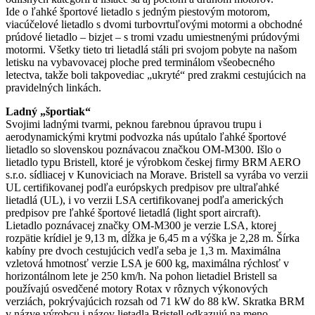
Ide o ľahké športové lietadlo s jedným piestovým motorom,
viacúčelové lietadlo s dvomi turbovrtuľovými motormi a obchodné
prúdové lietadlo – bizjet – s tromi vzadu umiestnenými prúdovými
motormi. Všetky tieto tri lietadlá stáli pri svojom pobyte na našom
letisku na vybavovacej ploche pred terminálom všeobecného
letectva, takže boli takpovediac „ukryté“ pred zrakmi cestujúcich na
pravidelných linkách.
Ladný „športiak“
Svojimi ladnými tvarmi, peknou farebnou úpravou trupu i
aerodynamickými krytmi podvozka nás upútalo ľahké športové
lietadlo so slovenskou poznávacou značkou OM-M300. Išlo o
lietadlo typu Bristell, ktoré je výrobkom českej firmy BRM AERO
s.r.o. sídliacej v Kunoviciach na Morave. Bristell sa vyrába vo verzii
UL certifikovanej podľa európskych predpisov pre ultraľahké
lietadlá (UL), i vo verzii LSA certifikovanej podľa amerických
predpisov pre ľahké športové lietadlá (light sport aircraft).
Lietadlo poznávacej značky OM-M300 je verzie LSA, ktorej
rozpätie krídiel je 9,13 m, dĺžka je 6,45 m a výška je 2,28 m. Šírka
kabíny pre dvoch cestujúcich vedľa seba je 1,3 m. Maximálna
vzletová hmotnosť verzie LSA je 600 kg, maximálna rýchlosť v
horizontálnom lete je 250 km/h. Na pohon lietadiel Bristell sa
používajú osvedčené motory Rotax v rôznych výkonových
verziách, pokrývajúcich rozsah od 71 kW do 88 kW. Skratka BRM
v názve výrobcu i názov lietadla Bristell odkazujú na meno