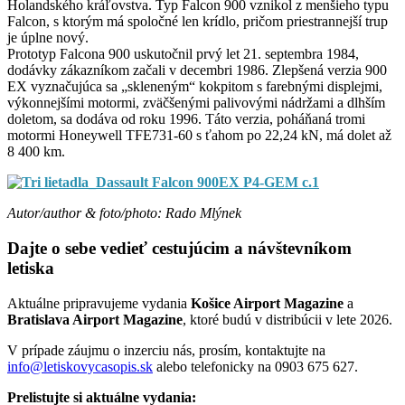
Holandského kráľovstva. Typ Falcon 900 vznikol z menšieho typu
Falcon, s ktorým má spoločné len krídlo, pričom priestrannejší trup
je úplne nový.
Prototyp Falcona 900 uskutočnil prvý let 21. septembra 1984,
dodávky zákazníkom začali v decembri 1986. Zlepšená verzia 900
EX vyznačujúca sa „skleneným“ kokpitom s farebnými displejmi,
výkonnejšími motormi, zväčšenými palivovými nádržami a dlhším
doletom, sa dodáva od roku 1996. Táto verzia, poháňaná tromi
motormi Honeywell TFE731-60 s ťahom po 22,24 kN, má dolet až
8 400 km.
Autor/author & foto/photo: Rado Mlýnek
Dajte o sebe vedieť cestujúcim a návštevníkom
letiska
Aktuálne pripravujeme vydania
Košice Airport Magazine
a
Bratislava Airport Magazine
, ktoré budú v distribúcii v lete 2026.
V prípade záujmu o inzerciu nás, prosím, kontaktujte na
info@letiskovycasopis.sk
alebo telefonicky na 0903 675 627.
Prelistujte si aktuálne vydania: