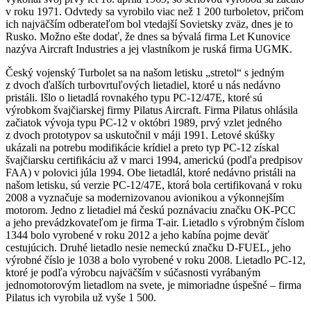
v roku 1971. Odvtedy sa vyrobilo viac než 1 200 turboletov, pričom
ich najväčším odberateľom bol vtedajší Sovietsky zväz, dnes je to
Rusko. Možno ešte dodať, že dnes sa bývalá firma Let Kunovice
nazýva Aircraft Industries a jej vlastníkom je ruská firma UGMK.
Český vojenský Turbolet sa na našom letisku „stretol“ s jedným
z dvoch ďalších turbovrtuľových lietadiel, ktoré u nás nedávno
pristáli. Išlo o lietadlá rovnakého typu PC-12/47E, ktoré sú
výrobkom švajčiarskej firmy Pilatus Aircraft. Firma Pilatus ohlásila
začiatok vývoja typu PC-12 v októbri 1989, prvý vzlet jedného
z dvoch prototypov sa uskutočnil v máji 1991. Letové skúšky
ukázali na potrebu modifikácie krídiel a preto typ PC-12 získal
švajčiarsku certifikáciu až v marci 1994, americkú (podľa predpisov
FAA) v polovici júla 1994. Obe lietadlál, ktoré nedávno pristáli na
našom letisku, sú verzie PC-12/47E, ktorá bola certifikovaná v roku
2008 a vyznačuje sa modernizovanou avionikou a výkonnejším
motorom. Jedno z lietadiel má českú poznávaciu značku OK-PCC
a jeho prevádzkovateľom je firma T-air. Lietadlo s výrobným číslom
1344 bolo vyrobené v roku 2012 a jeho kabína pojme deväť
cestujúcich. Druhé lietadlo nesie nemeckú značku D-FUEL, jeho
výrobné číslo je 1038 a bolo vyrobené v roku 2008. Lietadlo PC-12,
ktoré je podľa výrobcu najväčším v súčasnosti vyrábaným
jednomotorovým lietadlom na svete, je mimoriadne úspešné – firma
Pilatus ich vyrobila už vyše 1 500.