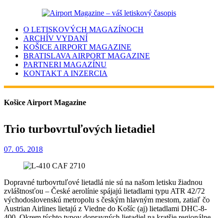
O LETISKOVÝCH MAGAZÍNOCH
ARCHÍV VYDANÍ
KOŠICE AIRPORT MAGAZINE
BRATISLAVA AIRPORT MAGAZINE
PARTNERI MAGAZÍNU
KONTAKT A INZERCIA
Košice Airport Magazine
Trio turbovrtuľových lietadiel
07. 05. 2018
Dopravné turbovrtuľové lietadlá nie sú na našom letisku žiadnou
zvláštnosťou – České aerolínie spájajú lietadlami typu ATR 42/72
východoslovenskú metropolu s českým hlavným mestom, zatiaľ čo
Austrian Airlines lietajú z Viedne do Košíc (aj) lietadlami DHC-8-
400. Okrem týchto typov dopravných lietadiel na kratšie regionálne