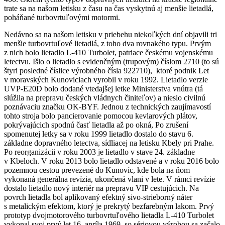
trate sa na našom letisku z času na čas vyskytnú aj menšie lietadlá,
poháňané turbovrtuľovými motormi.
Nedávno sa na našom letisku v priebehu niekoľkých dní objavili tri
menšie turbovrtuľové lietadlá, z toho dva rovnakého typu. Prvým
z nich bolo lietadlo L-410 Turbolet, patriace českému vojenskému
letectvu. Išlo o lietadlo s evidenčným (trupovým) číslom 2710 (to sú
štyri posledné číslice výrobného čísla 922710), ktoré podnik Let
v moravských Kunoviciach vyrobil v roku 1992. Lietadlo verzie
UVP-E20D bolo dodané vtedajšej letke Ministerstva vnútra (tá
slúžila na prepravu českých vládnych činiteľov) a nieslo civilnú
poznávaciu značku OK-BYF. Jednou z technických zaujímavostí
tohto stroja bolo pancierovanie pomocou kevlarových plátov,
pokrývajúcich spodnú časť lietadla až po okná, Po zrušení
spomenutej letky sa v roku 1999 lietadlo dostalo do stavu 6.
základne dopravného letectva, sídliacej na letisku Kbely pri Prahe.
Po reorganizácii v roku 2003 je lietadlo v stave 24. základne
v Kbeloch. V roku 2013 bolo lietadlo odstavené a v roku 2016 bolo
pozemnou cestou prevezené do Kunovíc, kde bola na ňom
vykonaná generálna revízia, ukončená vlani v lete. V rámci revízie
dostalo lietadlo nový interiér na prepravu VIP cestujúcich. Na
povrch lietadla bol aplikovaný efektný sivo-strieborný náter
s metalickým efektom, ktorý je prekrytý bezfarebným lakom. Prvý
prototyp dvojmotorového turbovrtuľového lietadla L-410 Turbolet
vykonal svoj prvý let 16. apríla 1969, so sériovou výrobou sa začalo