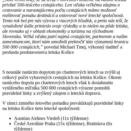
privítať 500-tisíceho cestujúceho. Len vďaka veľkému záujmu o
cestovanie a narastajúcemu počtu cestujúcich máme možnosť
rozširovať ponuku destinácií a oslovovať nové letecké spoločnosti.
Tento rok bol pre nás výzvou z viacerých hľadísk, a preto nás teší, že
vynaložené úsilie prinieslo svoje výsledky a to nielen na pôde letiska,
ale rovnako aj v oblasti ekonomiky a turizmu na východnom
Slovensku. Veľká vďaka patrí najmä cestujúcim, partnerom a našim
zamestnancom, ktorí nám umožnili prekročiť túto významnú hranicu
500 000 cestujúcich,”
povedal Michael Tmej, výkonný riaditeľ a
predseda predstavenstva letiska Košice
S neustále rastúcim dopytom po charterových letoch sa zvýšil aj
celkový počet vybavených cestujúcich na letisku Košice. Okrem
rastúceho dopytu po charterových letoch však k dosiahnutiu
vytúženého miľníka 500 000 cestujúcich výrazne pomohli
pravidelné linky a zvýšený záujem o leteckú dopravu.
V rámci zimného letového poriadku prevádzkujú pravidelné linky
na letisku Košice tieto letecké spoločnosti:
Austrian Airlines Viedeň (11x týždenne)
České Aerolínie Praha (15x týždenne), Bratislava (6x
týždenne)