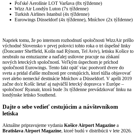
Poľské Aerolínie LOT Varšava (8x týždenne)
Wizz Air Londýn Luton (7x týždenne)
Turkish Airlines Istanbul (4x týždenne)
Eurowings Düsseldorf (4x týždenne), Mníchov (2x týždenne)
Napriek tomu, že po internom rozhodnutí spoločnosti WizzAir prišlo
východné Slovensko v prvej polovici tohto roka o tri úspešné linky
(Doncaster Sheffield, Kolín nad Rýnom, Tel Aviv), letisku Košice to
neubralo na entuziazme a naďalej usilovne pracuje na získaní
nových leteckých spoločností. Veľkým úspechom je príchod
spoločnosti Eurowings. Tento fakt opäť viac pootvoril dvere do
sveta a pridal ďalšie možnosti pre cestujúcich, ktorí túžia objavovať
svet alebo nemecké destinácie Mníchov a Düsseldorf. V apríli 2019
začne do/z Košíc lietať aj najväčší letecký dopravca v Európe –
spoločnosť Ryanair, ktorá bude 3x týždenne prevádzkovať linku na
londýnske letisko Southend.
Dajte o sebe vedieť cestujúcim a návštevníkom
letiska
Aktuálne pripravujeme vydania
Košice Airport Magazine
a
Bratislava Airport Magazine
, ktoré budú v distribúcii v lete 2026.