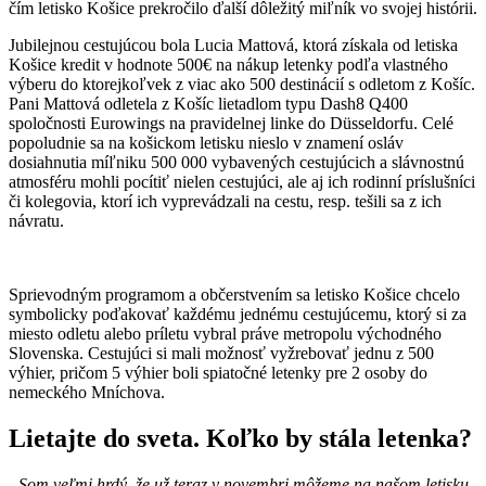
čím letisko Košice prekročilo ďalší dôležitý miľník vo svojej histórii.
Jubilejnou cestujúcou bola Lucia Mattová, ktorá získala od letiska
Košice kredit v hodnote 500€ na nákup letenky podľa vlastného
výberu do ktorejkoľvek z viac ako 500 destinácií s odletom z Košíc.
Pani Mattová odletela z Košíc lietadlom typu Dash8 Q400
spoločnosti Eurowings na pravidelnej linke do Düsseldorfu. Celé
popoludnie sa na košickom letisku nieslo v znamení osláv
dosiahnutia míľniku 500 000 vybavených cestujúcich a slávnostnú
atmosféru mohli pocítiť nielen cestujúci, ale aj ich rodinní príslušníci
či kolegovia, ktorí ich vyprevádzali na cestu, resp. tešili sa z ich
návratu.
Sprievodným programom a občerstvením sa letisko Košice chcelo
symbolicky poďakovať každému jednému cestujúcemu, ktorý si za
miesto odletu alebo príletu vybral práve metropolu východného
Slovenska. Cestujúci si mali možnosť vyžrebovať jednu z 500
výhier, pričom 5 výhier boli spiatočné letenky pre 2 osoby do
nemeckého Mníchova.
Lietajte do sveta. Koľko by stála letenka?
„Som veľmi hrdý, že už teraz v novembri môžeme na našom letisku