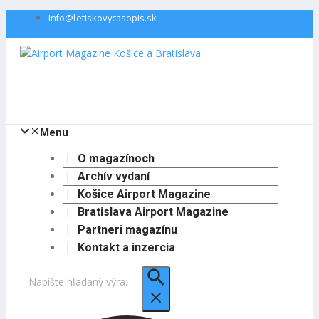
Preskočiť
info@letiskovycasopis.sk
na
obsah
Menu
O magazínoch
Archív vydaní
Košice Airport Magazine
Bratislava Airport Magazine
Partneri magazínu
Kontakt a inzercia
Hľadať: