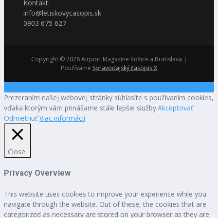
Kontakt:
info@letiskovycasopis.sk
0903 675 627
Copyright © 2026 Airport Magazine Košice a Bratislava |
Používame
Spravodajský časopis X
Prezeraním našej webovej stránky súhlasíte s používaním cookies,
vďaka ktorým vám prinášame stále lepšie služby.
Akceptovať
Odmietnuť
Viac informácií
Close
Privacy Overview
This website uses cookies to improve your experience while you
navigate through the website. Out of these, the cookies that are
categorized as necessary are stored on your browser as they are