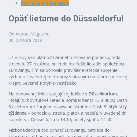
Košice Airport Magazine
Opäť lietame do Düsseldorfu!
Od
Airport Magazine
30. októbra 2019
Už v prvý deň platnosti zimného letového poriadku, teda
v nedeľu 27. októbra, priletelo do Košíc lietadlo spoločnosti
Eurowings, čím sa obnovilo pravidelné letecké spojenie
východoslovenskej metropoly s hlavným mestom spolkovej
krajiny Severné Porýnie-Vestfálsko.
Na obnovenej linke, spájajúcej
Košice s Düsseldorfom
,
lietajú turbovrtuľové lietadlá Bombardier DHC-8-402Q Dash
8 (v leteckom žargóne nazývané skrátene Dash 8)
štyri razy
týždenne
– pondelok, streda, piatok a nedeľa. V uvedené dni
sú prílety z Düsseldorfu o 14.10, odlety späť o 14.50.
Nízkonákladová spoločnosť Eurowings, patriaca do
koncernu Lufthansa, nasadila na prvý let na znovuotvorenej