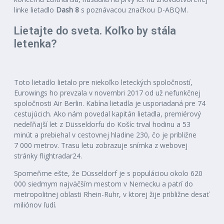
linke lietadlo
Dash 8
s poznávacou značkou D-ABQM.
Lietajte do sveta. Koľko by stála
letenka?
Toto lietadlo lietalo pre niekoľko leteckých spoločností,
Eurowings ho prevzala v novembri 2017 od už nefunkčnej
spoločnosti Air Berlin. Kabína lietadla je usporiadaná pre 74
cestujúcich. Ako nám povedal kapitán lietadla, premiérový
nedeľňajší let z Düsseldorfu do Košíc trval hodinu a 53
minút a prebiehal v cestovnej hladine 230, čo je približne
7 000 metrov. Trasu letu zobrazuje snímka z webovej
stránky flightradar24.
Spomeňme ešte, že Düsseldorf je s populáciou okolo 620
000 siedmym najväčším mestom v Nemecku a patrí do
metropolitnej oblasti Rhein-Ruhr, v ktorej žije približne desať
miliónov ľudí.