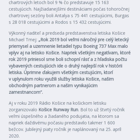
chartrových letoch bol 9 % čo predstavuje 15 163
cestujúcich. Najžiadanejšími destináciami počas tohoročnej
chartrovej sezóny boli Antalya s 75 441 cestujúcimi, Burgas
s 28 018 cestujúcimi a Rodos s 15 432 cestujúcimi.
Výkonný riaditeľ a predseda predstavenstva letiska Košice
Michael Tmej:
„Rok 2019 bol veľmi náročný pre celý letecký
priemysel a uzemnenie lietadiel typu Boeing 737 Max malo
vplyv aj na letisko Košice. Napriek všetkým negatívam, ktoré
rok 2019 priniesol sme boli schopní rásť a z hľadiska počtu
vybavených cestujúcich ide o druhý najlepší rok v histórii
letiska. Úprimne ďakujem všetkým cestujúcim, ktorí
v uplynulom roku využili služby letiska Košice, našim
obchodným partnerom a našim vynikajúcim
zamestnancom“.
Aj v roku 2019 Rádio Košice na košickom letisku
zorganizovalo
Košice Runway Run
. Bol to už štvrtý ročník
veľmi úspešného a žiadaného podujatia, na ktorom sa
napriek daždivému počasiu predstavilo takmer 1 600
bežcov. Jubilejný piaty ročník je naplánovaný na 25. apríl
2020.