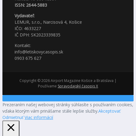
ISSN: 2644-5883
Vydavateľ:
LEMUR, s.r.o., Narcisová 4, Košice
IČO: 4633227
IČ DPH: SK2023339835
Kontakt:
info@letiskovycasopis.sk
0903 675 627
Copyright © 2026 Airport Magazine Košice a Bratislava |
Používame
Spravodajský časopis X
Prezeraním našej webovej stránky súhlasíte s používaním cookies,
vďaka ktorým vám prinášame stále lepšie služby.
Akceptovať
Odmietnuť
Viac informácií