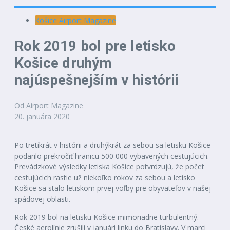
Košice Airport Magazine
Rok 2019 bol pre letisko
Košice druhým
najúspešnejším v histórii
Od
Airport Magazine
20. januára 2020
Po tretíkrát v histórii a druhýkrát za sebou sa letisku Košice
podarilo prekročiť hranicu 500 000 vybavených cestujúcich.
Prevádzkové výsledky letiska Košice potvrdzujú, že počet
cestujúcich rastie už niekoľko rokov za sebou a letisko
Košice sa stalo letiskom prvej voľby pre obyvateľov v našej
spádovej oblasti.
Rok 2019 bol na letisku Košice mimoriadne turbulentný.
České aerolínie zrušili v januári linku do Bratislavy. V marci