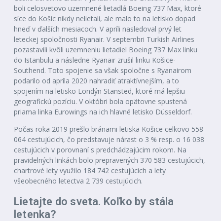
boli celosvetovo uzemnené lietadlá Boeing 737 Max, ktoré
síce do Košíc nikdy nelietali, ale malo to na letisko dopad
hneď v ďalších mesiacoch. V apríli nasledoval prvý let
leteckej spoločnosti Ryanair. V septembri Turkish Airlines
pozastavili kvôli uzemneniu lietadiel Boeing 737 Max linku
do Istanbulu a následne Ryanair zrušil linku Košice-
Southend. Toto spojenie sa však spoločne s Ryanairom
podarilo od apríla 2020 nahradiť atraktívnejším, a to
spojením na letisko Londýn Stansted, ktoré má lepšiu
geografickú pozíciu. V októbri bola opätovne spustená
priama linka Eurowings na ich hlavné letisko Düsseldorf.
Počas roka 2019 prešlo bránami letiska Košice celkovo 558
064 cestujúcich, čo predstavuje nárast o 3 % resp. o 16 038
cestujúcich v porovnaní s predchádzajúcim rokom. Na
pravidelných linkách bolo prepravených 370 583 cestujúcich,
chartrové lety využilo 184 742 cestujúcich a lety
všeobecného letectva 2 739 cestujúcich.
Lietajte do sveta. Koľko by stála
letenka?