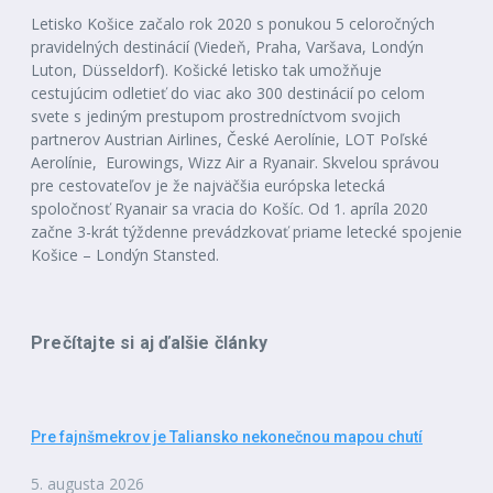
Letisko Košice začalo rok 2020 s ponukou 5 celoročných
pravidelných destinácií (Viedeň, Praha, Varšava, Londýn
Luton, Düsseldorf). Košické letisko tak umožňuje
cestujúcim odletieť do viac ako 300 destinácií po celom
svete s jediným prestupom prostredníctvom svojich
partnerov Austrian Airlines, České Aerolínie, LOT Poľské
Aerolínie, Eurowings, Wizz Air a Ryanair. Skvelou správou
pre cestovateľov je že najväčšia európska letecká
spoločnosť Ryanair sa vracia do Košíc. Od 1. apríla 2020
začne 3-krát týždenne prevádzkovať priame letecké spojenie
Košice – Londýn Stansted.
Prečítajte si aj ďalšie články
Pre fajnšmekrov je Taliansko nekonečnou mapou chutí
5. augusta 2026