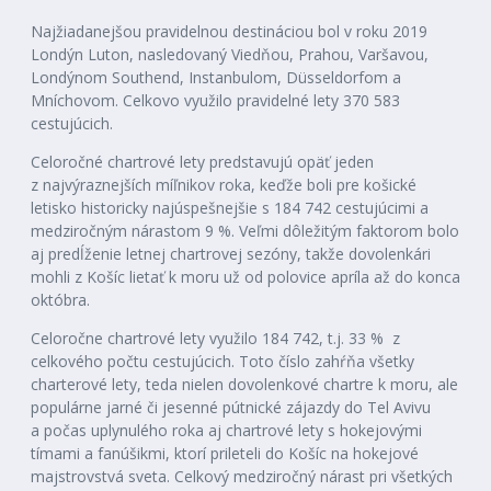
Najžiadanejšou pravidelnou destináciou bol v roku 2019
Londýn Luton, nasledovaný Viedňou, Prahou, Varšavou,
Londýnom Southend, Instanbulom, Düsseldorfom a
Mníchovom. Celkovo využilo pravidelné lety 370 583
cestujúcich.
Celoročné chartrové lety predstavujú opäť jeden
z najvýraznejších míľnikov roka, keďže boli pre košické
letisko historicky najúspešnejšie s 184 742 cestujúcimi a
medziročným nárastom 9 %. Veľmi dôležitým faktorom bolo
aj predĺženie letnej chartrovej sezóny, takže dovolenkári
mohli z Košíc lietať k moru už od polovice apríla až do konca
októbra.
Celoročne chartrové lety využilo 184 742, t.j. 33 % z
celkového počtu cestujúcich. Toto číslo zahŕňa všetky
charterové lety, teda nielen dovolenkové chartre k moru, ale
populárne jarné či jesenné pútnické zájazdy do Tel Avivu
a počas uplynulého roka aj chartrové lety s hokejovými
tímami a fanúšikmi, ktorí prileteli do Košíc na hokejové
majstrovstvá sveta. Celkový medziročný nárast pri všetkých