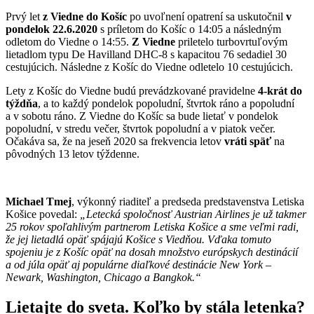
Prvý let
z Viedne do Košíc
po uvoľnení opatrení sa uskutočnil
v
pondelok 22.6.2020
s príletom do Košíc o 14:05 a následným
odletom do Viedne o 14:55.
Z Viedne
priletelo turbovrtuľovým
lietadlom typu De Havilland DHC-8 s kapacitou 76 sedadiel 30
cestujúcich. Následne z Košíc do Viedne odletelo 10 cestujúcich.
Lety z Košíc do Viedne budú prevádzkované pravidelne
4-krát do
týždňa
, a to každý pondelok popoludní, štvrtok ráno a popoludní
a v sobotu ráno. Z Viedne do Košíc sa bude lietať v pondelok
popoludní, v stredu večer, štvrtok popoludní a v piatok večer.
Očakáva sa, že na jeseň 2020 sa frekvencia letov
vráti späť
na
pôvodných 13 letov týždenne.
Michael Tmej
, výkonný riaditeľ a predseda predstavenstva Letiska
Košice povedal:
„Letecká spoločnosť Austrian Airlines je už takmer
25 rokov spoľahlivým partnerom Letiska Košice a sme veľmi radi,
že jej lietadlá opäť spájajú Košice s Viedňou. Vďaka tomuto
spojeniu je z Košíc opäť na dosah množstvo európskych destinácií
a od júla opäť aj populárne diaľkové destinácie New York –
Newark, Washington, Chicago a Bangkok.“
Lietajte do sveta. Koľko by stála letenka?