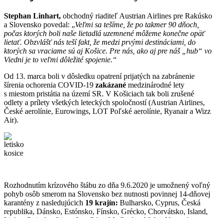
Stephan Linhart,
obchodný riaditeľ Austrian Airlines pre Rakúsko
a Slovensko povedal: „
Veľmi sa tešíme, že po takmer 90 dňoch,
počas ktorých boli naše lietadlá uzemnené môžeme konečne opäť
lietať. Obzvlášť nás teší fakt, že medzi prvými destináciami, do
ktorých sa vraciame sú aj Košice. Pre nás, ako aj pre náš „hub“ vo
Viedni je to veľmi dôležité spojenie.“
Od 13. marca boli v dôsledku opatrení prijatých na zabránenie
šírenia ochorenia COVID-19
zakázané
medzinárodné lety
s miestom pristátia na území SR. V Košiciach tak boli zrušené
odlety a prílety všetkých leteckých spoločností (Austrian Airlines,
České aerolínie, Eurowings, LOT Poľské aerolínie, Ryanair a Wizz
Air).
Rozhodnutím krízového štábu zo dňa 9.6.2020 je umožnený voľný
pohyb osôb smerom na Slovensko bez nutnosti povinnej 14-dňovej
karantény z nasledujúcich
19 krajín:
Bulharsko, Cyprus, Česká
republika, Dánsko, Estónsko, Fínsko, Grécko, Chorvátsko, Island,