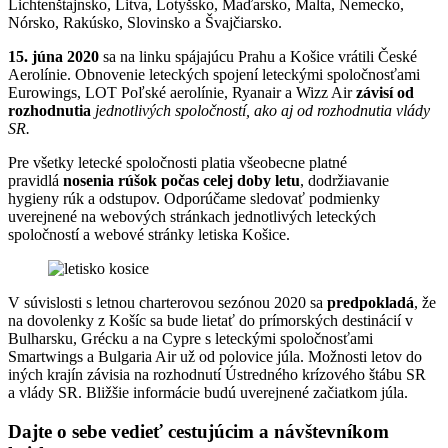
Lichtenštajnsko, Litva, Lotyšsko, Maďarsko, Malta, Nemecko,
Nórsko, Rakúsko, Slovinsko a Švajčiarsko.
15. júna 2020
sa na linku spájajúcu Prahu a Košice vrátili České
Aerolínie. Obnovenie leteckých spojení leteckými spoločnosťami
Eurowings, LOT Poľské aerolínie, Ryanair a Wizz Air
závisí od
rozhodnutia
jednotlivých spoločností, ako aj od rozhodnutia vlády
SR.
Pre všetky letecké spoločnosti platia všeobecne platné
pravidlá
nosenia rúšok počas celej doby letu
, dodržiavanie
hygieny rúk a odstupov. Odporúčame sledovať podmienky
uverejnené na webových stránkach jednotlivých leteckých
spoločností a webové stránky letiska Košice.
V súvislosti s letnou charterovou sezónou 2020 sa
predpokladá
, že
na dovolenky z Košíc sa bude lietať do prímorských destinácií v
Bulharsku, Grécku a na Cypre s leteckými spoločnosťami
Smartwings a Bulgaria Air už od polovice júla. Možnosti letov do
iných krajín závisia na rozhodnutí Ústredného krízového štábu SR
a vlády SR. Bližšie informácie budú uverejnené začiatkom júla.
Dajte o sebe vedieť cestujúcim a návštevníkom