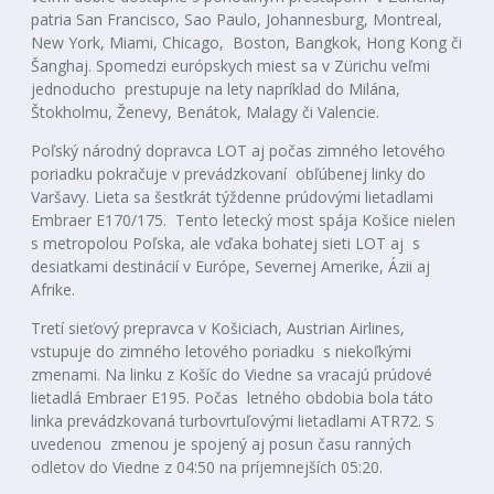
patria San Francisco, Sao Paulo, Johannesburg, Montreal,
New York, Miami, Chicago, Boston, Bangkok, Hong Kong či
Šanghaj. Spomedzi európskych miest sa v Zürichu veľmi
jednoducho prestupuje na lety napríklad do Milána,
Štokholmu, Ženevy, Benátok, Malagy či Valencie.
Poľský národný dopravca LOT aj počas zimného letového
poriadku pokračuje v prevádzkovaní obľúbenej linky do
Varšavy. Lieta sa šesťkrát týždenne prúdovými lietadlami
Embraer E170/175. Tento letecký most spája Košice nielen
s metropolou Poľska, ale vďaka bohatej sieti LOT aj s
desiatkami destinácií v Európe, Severnej Amerike, Ázii aj
Afrike.
Tretí sieťový prepravca v Košiciach, Austrian Airlines,
vstupuje do zimného letového poriadku s niekoľkými
zmenami. Na linku z Košíc do Viedne sa vracajú prúdové
lietadlá Embraer E195. Počas letného obdobia bola táto
linka prevádzkovaná turbovrtuľovými lietadlami ATR72. S
uvedenou zmenou je spojený aj posun času ranných
odletov do Viedne z 04:50 na príjemnejších 05:20.