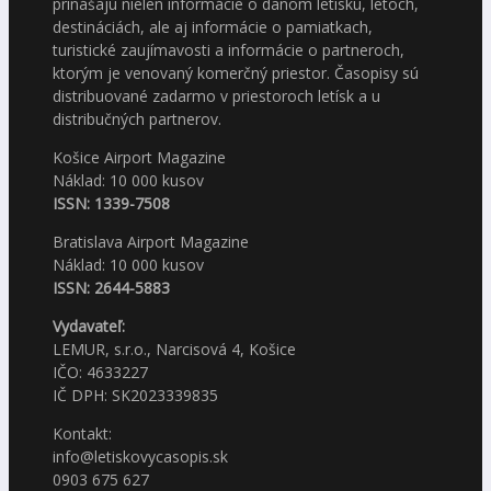
prinášajú nielen informácie o danom letisku, letoch,
destináciách, ale aj informácie o pamiatkach,
turistické zaujímavosti a informácie o partneroch,
ktorým je venovaný komerčný priestor. Časopisy sú
distribuované zadarmo v priestoroch letísk a u
distribučných partnerov.
Košice Airport Magazine
Náklad: 10 000 kusov
ISSN: 1339-7508
Bratislava Airport Magazine
Náklad: 10 000 kusov
ISSN: 2644-5883
Vydavateľ:
LEMUR, s.r.o., Narcisová 4, Košice
IČO: 4633227
IČ DPH: SK2023339835
Kontakt:
info@letiskovycasopis.sk
0903 675 627