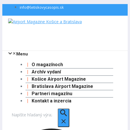
Preskočiť
info@letiskovycasopis.sk
na
obsah
Menu
O magazínoch
Archív vydaní
Košice Airport Magazine
Bratislava Airport Magazine
Partneri magazínu
Kontakt a inzercia
Hľadať: