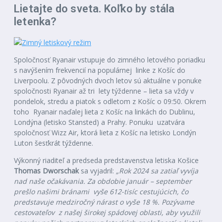
Lietajte do sveta. Koľko by stála
letenka?
Spoločnosť Ryanair vstupuje do zimného letového poriadku
s navýšením frekvencií na populárnej linke z Košíc do
Liverpoolu. Z pôvodných dvoch letov sú aktuálne v ponuke
spoločnosti Ryanair až tri lety týždenne – lieta sa vždy v
pondelok, stredu a piatok s odletom z Košíc o 09:50. Okrem
toho Ryanair naďalej lieta z Košíc na linkách do Dublinu,
Londýna (letisko Stansted) a Prahy. Ponuku uzatvára
spoločnosť Wizz Air, ktorá lieta z Košíc na letisko Londýn
Luton šesťkrát týždenne.
Výkonný riaditeľ a predseda predstavenstva letiska Košice
Thomas Dworschak
sa vyjadril:
„Rok 2024 sa zatiaľ vyvíja
nad naše očakávania. Za obdobie január – september
prešlo našimi bránami vyše 612-tisíc cestujúcich, čo
predstavuje medziročný nárast o vyše 18 %. Pozývame
cestovateľov z našej širokej spádovej oblasti, aby využili