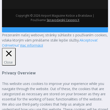
Copyright © 2026 Airport Magazine Košice a Bratislava |
Používame
Spravodajský časopis X
Prezeraním našej webovej stránky súhlasíte s používaním cookies,
vďaka ktorým vám prinášame stále lepšie služby.
Akceptovať
Odmietnuť
Viac informácií
Close
Privacy Overview
This website uses cookies to improve your experience while you
navigate through the website. Out of these, the cookies that are
categorized as necessary are stored on your browser as they are
essential for the working of basic functionalities of the website.
We also use third-party cookies that help us analyze and
understand how you use this website. These cookies will be stored