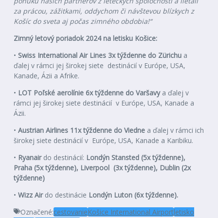
ponuku našich partnerov z leteckých spoločností a lietali
za prácou, zážitkami, oddychom či návštevou blízkych z
Košíc do sveta aj počas zimného obdobia!“
Zimný letový poriadok 2024 na letisku Košice:
•
Swiss International Air Lines 3x týždenne do Zürichu
a
ďalej v rámci jej širokej siete destinácií v Európe, USA,
Kanade, Ázii a Afrike.
•
LOT Poľské aerolínie 6x týždenne do Varšavy
a ďalej v
rámci jej širokej siete destinácií v Európe, USA, Kanade a
Ázii.
•
Austrian Airlines 11x týždenne do Viedne
a ďalej v rámci ich
širokej siete destinácií v Európe, USA, Kanade a Karibiku.
•
Ryanair
do destinácií:
Londýn Stansted (5x týždenne),
Praha (5x týždenne), Liverpool (3x týždenne), Dublin (2x
týždenne)
•
Wizz Air
do destinácie
Londýn Luton (6x týždenne).
Označené:
cestovanie
Košice International Airport
letisko