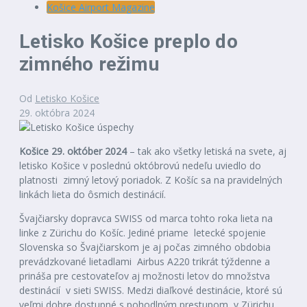
Košice Airport Magazine
Letisko Košice preplo do
zimného režimu
Od
Letisko Košice
29. októbra 2024
Košice 29. október 2024
– tak ako všetky letiská na svete, aj
letisko Košice v poslednú októbrovú nedeľu uviedlo do
platnosti zimný letový poriadok. Z Košíc sa na pravidelných
linkách lieta do ôsmich destinácií.
Švajčiarsky dopravca SWISS od marca tohto roka lieta na
linke z Zürichu do Košíc. Jediné priame letecké spojenie
Slovenska so Švajčiarskom je aj počas zimného obdobia
prevádzkované lietadlami Airbus A220 trikrát týždenne a
prináša pre cestovateľov aj možnosti letov do množstva
destinácií v sieti SWISS. Medzi diaľkové destinácie, ktoré sú
veľmi dobre dostupné s pohodlným prestupom v Zürichu,