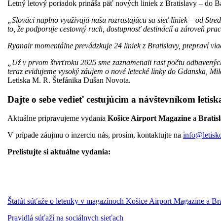
Letný letový poriadok prináša päť nových liniek z Bratislavy – do B
„Slováci naplno využívajú našu rozrastajúcu sa sieť liniek – od Str
to, že podporuje cestovný ruch, dostupnosť destinácií a zároveň pra
Ryanair momentálne prevádzkuje 24 liniek z Bratislavy, prepraví vi
„Už v prvom štvrťroku 2025 sme zaznamenali rast počtu odbavených ce
teraz evidujeme vysoký záujem o nové letecké linky do Gdanska, Mi
Letiska M. R. Štefánika Dušan Novota.
Dajte o sebe vedieť cestujúcim a návštevníkom letisk
Aktuálne pripravujeme vydania
Košice Airport Magazine
a
Bratis
V prípade záujmu o inzerciu nás, prosím, kontaktujte na
info@letisk
Prelistujte si aktuálne vydania:
Štatút súťaže o letenky v magazínoch Košice Airport Magazine a Br
Pravidlá súťaží na sociálnych sieťach