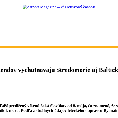
íkendov vychutnávajú Stredomorie aj Baltic
alší predĺžený víkend čaká Slovákov od 8. mája, čo znamená, že si
ik k moru. Podľa aktuálnych údajov leteckého dopravcu Ryanair, e