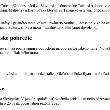
ľúbenejších destinácií zo Slovenska jednoznačne Taliansko, ktoré tvo
ána-Malpensy a Bari, vďaka ktorým sa Taliansko ešte viac priblížilo s
 krásy Egejského mora vďaka linkám do Solúna (Thessaloniki) a na ostr
áciu kultúry, slnka a mora – ideálne na krátku jarnú dovolenku.
tske pobrežie
na sever – za poznávaním a oddychom na pobreží Baltského mora. Nová
 na brehu Baltského mora.
horvátsku, ktoré patrí medzi stálice. Obľúbená linka Ryanairu do Zadaru
ve
a Slovensku. V januári spoločnosť oznámila pridanie tretieho bázovanéh
itu o 25 % už počas letnej sezóny 2025.