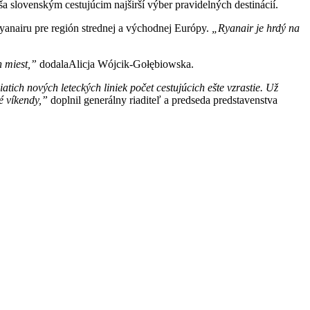
a slovenským cestujúcim najširší výber pravidelných destinácií.
anairu pre región strednej a východnej Európy.
„Ryanair je hrdý na
h miest,”
dodalaAlicja Wójcik-Gołębiowska.
ich nových leteckých liniek počet cestujúcich ešte vzrastie. Už
né víkendy,”
doplnil generálny riaditeľ a predseda predstavenstva