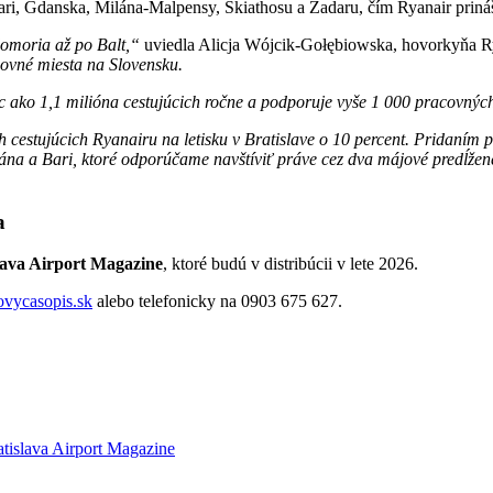
ari, Gdanska, Milána-Malpensy, Skiathosu a Zadaru, čím Ryanair prináš
edomoria až po Balt,“
uviedla Alicja Wójcik-Gołębiowska, hovorkyňa Ry
covné miesta na Slovensku.
ac ako 1,1 milióna cestujúcich ročne a podporuje vyše 1 000 pracovnýc
stujúcich Ryanairu na letisku v Bratislave o 10 percent. Pridaním piat
lána a Bari, ktoré odporúčame navštíviť práve cez dva májové predĺže
a
lava Airport Magazine
, ktoré budú v distribúcii v lete 2026.
ovycasopis.sk
alebo telefonicky na 0903 675 627.
atislava Airport Magazine