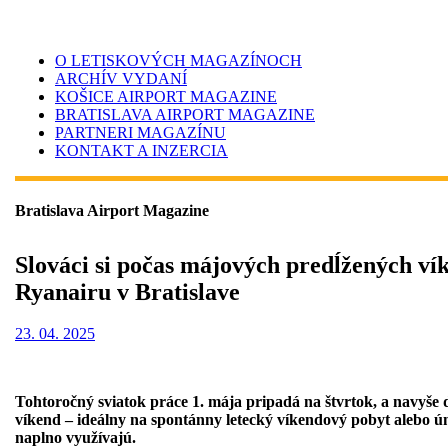
O LETISKOVÝCH MAGAZÍNOCH
ARCHÍV VYDANÍ
KOŠICE AIRPORT MAGAZINE
BRATISLAVA AIRPORT MAGAZINE
PARTNERI MAGAZÍNU
KONTAKT A INZERCIA
Bratislava Airport Magazine
Slováci si počas májových predĺžených v
Ryanairu v Bratislave
23. 04. 2025
Tohtoročný sviatok práce 1. mája pripadá na štvrtok, a navyše ď
víkend – ideálny na spontánny letecký víkendový pobyt alebo ún
naplno využívajú.