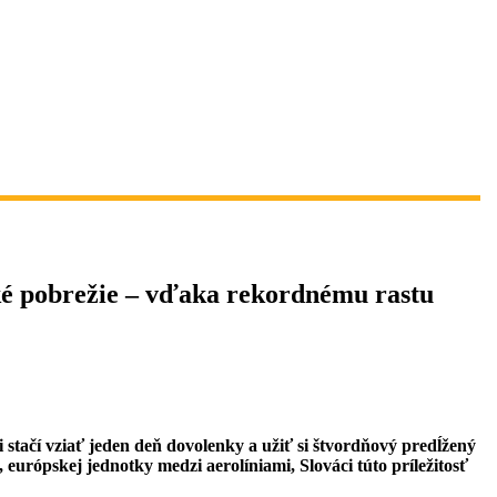
ké pobrežie – vďaka rekordnému rastu
 stačí vziať jeden deň dovolenky a užiť si štvordňový predĺžený
urópskej jednotky medzi aerolíniami, Slováci túto príležitosť