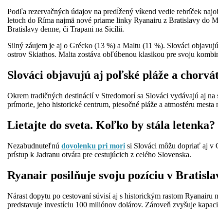
Podľa rezervačných údajov na predĺžený víkend vedie rebríček najob
letoch do Ríma najmä nové priame linky Ryanairu z Bratislavy do Mil
Bratislavy denne, či Trapani na Sicílii.
Silný záujem je aj o Grécko (13 %) a Maltu (11 %). Slováci objavujú
ostrov Skiathos. Malta zostáva obľúbenou klasikou pre svoju kombin
Slováci objavujú aj poľské pláže a chorvá
Okrem tradičných destinácií v Stredomorí sa Slováci vydávajú aj 
prímorie, jeho historické centrum, piesočné pláže a atmosféru mesta
Lietajte do sveta. Koľko by stála letenka?
Nezabudnuteľnú
dovolenku pri mori
si Slováci môžu dopriať aj v C
prístup k Jadranu otvára pre cestujúcich z celého Slovenska.
Ryanair posilňuje svoju pozíciu v Bratisla
Nárast dopytu po cestovaní súvisí aj s historickým rastom Ryanairu n
predstavuje investíciu 100 miliónov dolárov. Zároveň zvyšuje kapac