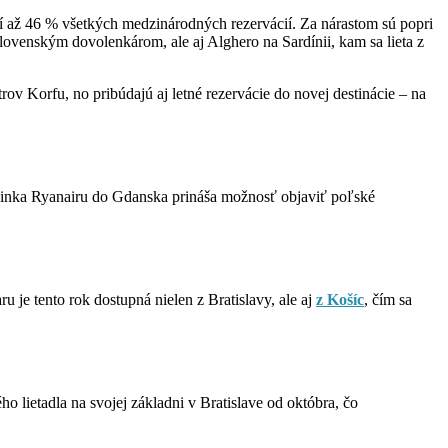
rí až 46 % všetkých medzinárodných rezervácií. Za nárastom sú popri
lovenským dovolenkárom, ale aj Alghero na Sardínii, kam sa lieta z
ov Korfu, no pribúdajú aj letné rezervácie do novej destinácie – na
 linka Ryanairu do Gdanska prináša možnosť objaviť poľské
 je tento rok dostupná nielen z Bratislavy, ale aj
z Košíc
, čím sa
o lietadla na svojej základni v Bratislave od októbra, čo