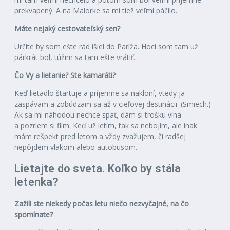
prekvapený. A na Malorke sa mi tiež veľmi páčilo.
Máte nejaký cestovateľský sen?
Určite by som ešte rád išiel do Paríža. Hoci som tam už
párkrát bol, túžim sa tam ešte vrátiť.
Čo Vy a lietanie? Ste kamaráti?
Keď lietadlo štartuje a príjemne sa nakloní, vtedy ja
zaspávam a zobúdzam sa až v cieľovej destinácii. (Smiech.)
Ak sa mi náhodou nechce spať, dám si trošku vína
a pozriem si film. Keď už letím, tak sa nebojím, ale inak
mám rešpekt pred letom a vždy zvažujem, či radšej
nepôjdem vlakom alebo autobusom.
Lietajte do sveta. Koľko by stála
letenka?
Zažili ste niekedy počas letu niečo nezvyčajné, na čo
spomínate?