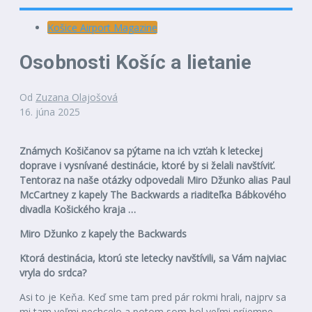
Košice Airport Magazine
Osobnosti Košíc a lietanie
Od
Zuzana Olajošová
16. júna 2025
Známych Košičanov sa pýtame na ich vzťah k leteckej
doprave i vysnívané destinácie, ktoré by si želali navštíviť.
Tentoraz na naše otázky odpovedali Miro Džunko alias Paul
McCartney z kapely The Backwards a riaditeľka Bábkového
divadla Košického kraja …
Miro Džunko z kapely the Backwards
Ktorá destinácia, ktorú ste letecky navštívili, sa Vám najviac
vryla do srdca?
Asi to je Keňa. Keď sme tam pred pár rokmi hrali, najprv sa
mi tam veľmi nechcelo a potom som bol veľmi príjemne