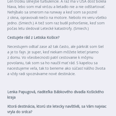
Len trošku silnejšie turbulencie. A raz ma v USA dosť bolela
hlava, lebo som mal virózu a lietadlo nie a nie odštartovať.
Nehýbalo sa smerom na runway a keď som sa pozrel
z okna, opravovali niečo na motore. Nebolo mi veru všetko
jedno. (Smiech.) A tiež som raz budil pohoršenie, keď som
počas letu sledoval Letecké katastrofy. (Smiech.)
Cestujete rád z Letiska Košice?
Necestujem odtiaľ zase až tak často, ale párkrát som šiel
a je to fajn. Je super, keď niekam môžete letieť priamo
z domu. Vo všeobecnosti patrí cestovanie k môjmu
povolaniu, tak som sa ho naučil mať rád. S kapelou sa
nacestujeme veľa, tak to berieme ako súčasť nášho života
a vždy radi spoznávame nové destinácie.
Lenka Papugová, riaditeľka Bábkového divadla Košického
kraja
Ktorá destinácia, ktorú ste letecky navštívili, sa Vám najviac
vryla do srdca?