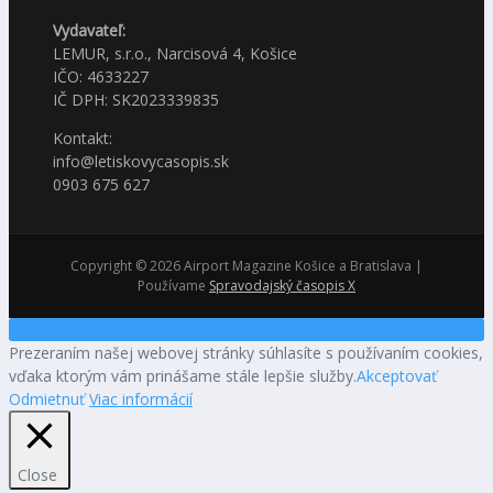
Vydavateľ:
LEMUR, s.r.o., Narcisová 4, Košice
IČO: 4633227
IČ DPH: SK2023339835
Kontakt:
info@letiskovycasopis.sk
0903 675 627
Copyright © 2026 Airport Magazine Košice a Bratislava |
Používame
Spravodajský časopis X
Prezeraním našej webovej stránky súhlasíte s používaním cookies,
vďaka ktorým vám prinášame stále lepšie služby.
Akceptovať
Odmietnuť
Viac informácií
Close