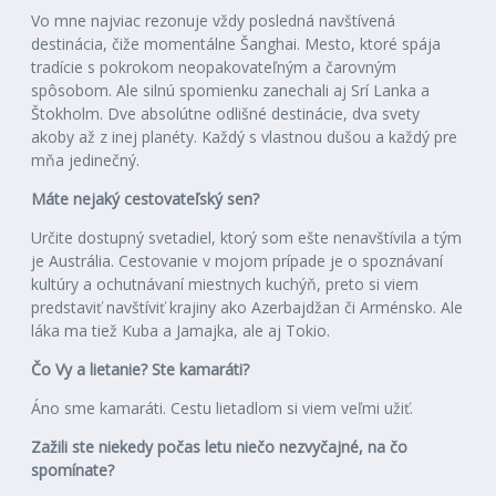
Vo mne najviac rezonuje vždy posledná navštívená
destinácia, čiže momentálne Šanghai. Mesto, ktoré spája
tradície s pokrokom neopakovateľným a čarovným
spôsobom. Ale silnú spomienku zanechali aj Srí Lanka a
Štokholm. Dve absolútne odlišné destinácie, dva svety
akoby až z inej planéty. Každý s vlastnou dušou a každý pre
mňa jedinečný.
Máte nejaký cestovateľský sen?
Určite dostupný svetadiel, ktorý som ešte nenavštívila a tým
je Austrália. Cestovanie v mojom prípade je o spoznávaní
kultúry a ochutnávaní miestnych kuchýň, preto si viem
predstaviť navštíviť krajiny ako Azerbajdžan či Arménsko. Ale
láka ma tiež Kuba a Jamajka, ale aj Tokio.
Čo Vy a lietanie? Ste kamaráti?
Áno sme kamaráti. Cestu lietadlom si viem veľmi užiť.
Zažili ste niekedy počas letu niečo nezvyčajné, na čo
spomínate?