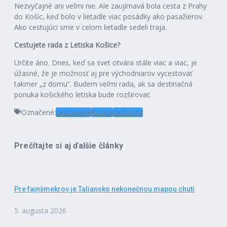
Nezvyčajné ani veľmi nie. Ale zaujímavá bola cesta z Prahy
do Košíc, keď bolo v lietadle viac posádky ako pasažierov.
Ako cestujúci sme v celom lietadle sedeli traja.
Cestujete rada z Letiska Košice?
Určite áno. Dnes, keď sa svet otvára stále viac a viac, je
úžasné, že je možnosť aj pre východniarov vycestovať
takmer „z domu“. Budem veľmi rada, ak sa destinačná
ponuka košického letiska bude rozširovať.
Označené:
cestovanie
Košice
rozhovor
Prečítajte si aj ďalšie články
Pre fajnšmekrov je Taliansko nekonečnou mapou chutí
5. augusta 2026