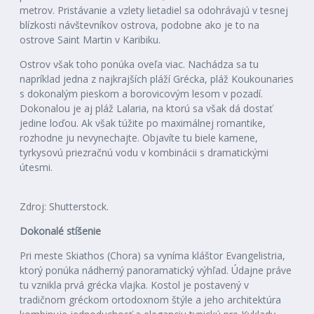
metrov. Pristávanie a vzlety lietadiel sa odohrávajú v tesnej
blízkosti návštevníkov ostrova, podobne ako je to na
ostrove Saint Martin v Karibiku.
Ostrov však toho ponúka oveľa viac. Nachádza sa tu
napríklad jedna z najkrajších pláží Grécka, pláž Koukounaries
s dokonalým pieskom a borovicovým lesom v pozadí.
Dokonalou je aj pláž Lalaria, na ktorú sa však dá dostať
jedine loďou. Ak však túžite po maximálnej romantike,
rozhodne ju nevynechajte. Objavíte tu biele kamene,
tyrkysovú priezračnú vodu v kombinácii s dramatickými
útesmi.
Zdroj: Shutterstock.
Dokonalé stíšenie
Pri meste Skiathos (Chora) sa vyníma kláštor Evangelistria,
ktorý ponúka nádherný panoramatický výhľad. Údajne práve
tu vznikla prvá grécka vlajka. Kostol je postavený v
tradičnom gréckom ortodoxnom štýle a jeho architektúra