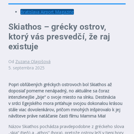
Bratislava Airport Magazine
Skiathos – grécky ostrov,
ktorý vás presvedčí, že raj
existuje
Od
Zuzana Olajošová
5. septembra 2025
Popri obľúbených gréckych ostrovoch bol Skiathos až
doposiaľ pomerne nenápadný, no aktuálne sa čoraz
intenzívnejšie „bije“ o svoje miesto na slnku. Destinácia
v srdci Egejského mora priťahuje svojou dokonalou krásou
stále viac dovolenkárov, pričom mnohých inšpirovalo k jej
návšteve práve natáčanie časti filmu Mamma Mia!
Názov Skiathos pochádza pravdepodobne z gréckeho slova
„skia“ (tieň) a „athos“ (hora), pretože ostrov leží v tieni hory