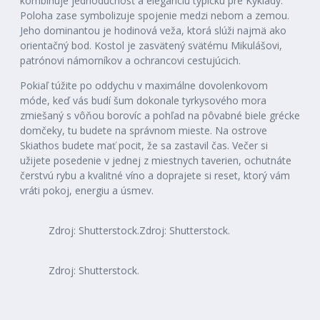
kombinuje jednoduchosť a eleganciu typickú pre Kyklady.
Poloha zase symbolizuje spojenie medzi nebom a zemou.
Jeho dominantou je hodinová veža, ktorá slúži najmä ako
orientačný bod. Kostol je zasvätený svätému Mikulášovi,
patrónovi námorníkov a ochrancovi cestujúcich.
Pokiaľ túžite po oddychu v maximálne dovolenkovom
móde, keď vás budí šum dokonale tyrkysového mora
zmiešaný s vôňou borovíc a pohľad na pôvabné biele grécke
domčeky, tu budete na správnom mieste. Na ostrove
Skiathos budete mať pocit, že sa zastavil čas. Večer si
užijete posedenie v jednej z miestnych taverien, ochutnáte
čerstvú rybu a kvalitné víno a doprajete si reset, ktorý vám
vráti pokoj, energiu a úsmev.
Zdroj: Shutterstock.
Zdroj: Shutterstock.
Zdroj: Shutterstock.