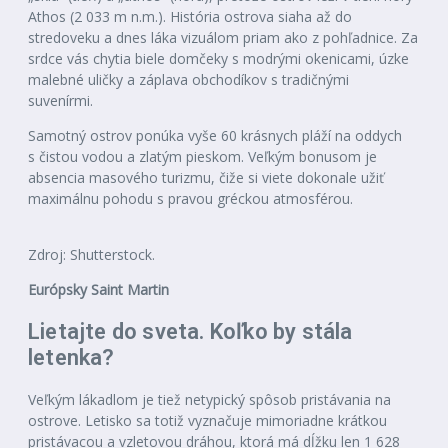
Athos (2 033 m n.m.). História ostrova siaha až do
stredoveku a dnes láka vizuálom priam ako z pohľadnice. Za
srdce vás chytia biele domčeky s modrými okenicami, úzke
malebné uličky a záplava obchodíkov s tradičnými
suvenírmi.
Samotný ostrov ponúka vyše 60 krásnych pláží na oddych
s čistou vodou a zlatým pieskom. Veľkým bonusom je
absencia masového turizmu, čiže si viete dokonale užiť
maximálnu pohodu s pravou gréckou atmosférou.
Zdroj: Shutterstock.
Európsky Saint Martin
Lietajte do sveta. Koľko by stála
letenka?
Veľkým lákadlom je tiež netypický spôsob pristávania na
ostrove. Letisko sa totiž vyznačuje mimoriadne krátkou
pristávacou a vzletovou dráhou, ktorá má dĺžku len 1 628