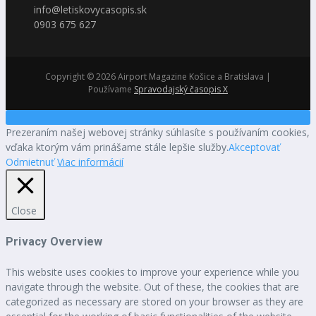
info@letiskovycasopis.sk
0903 675 627
Copyright © 2026 Airport Magazine Košice a Bratislava |
Používame
Spravodajský časopis X
Prezeraním našej webovej stránky súhlasíte s používaním cookies,
vďaka ktorým vám prinášame stále lepšie služby.
Akceptovať
Odmietnuť
Viac informácií
Close
Privacy Overview
This website uses cookies to improve your experience while you
navigate through the website. Out of these, the cookies that are
categorized as necessary are stored on your browser as they are