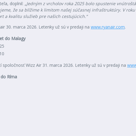
eľa, doplnil:
„Jedným z vrcholov roka 2025 bolo spustenie vnútroštá
me, že sa blížime k limitom našej súčasnej infraštruktúry. V roku
 a kvalitu služieb pre našich cestujúcich.“
ir 30. marca 2026. Letenky už sú v predaji na
www.ryanair.com
.
let do Malagy
25
10
í spoločnosť Wizz Air 31. marca 2026. Letenky už sú v predaji na
www
t do Ríma