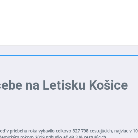
sebe na Letisku Košice
eď v priebehu roka vybavilo celkovo 827 798 cestujúcich, najviac v 10
ndemickým rokom 2019 pribudlo až 48,3 % cestujúcich.