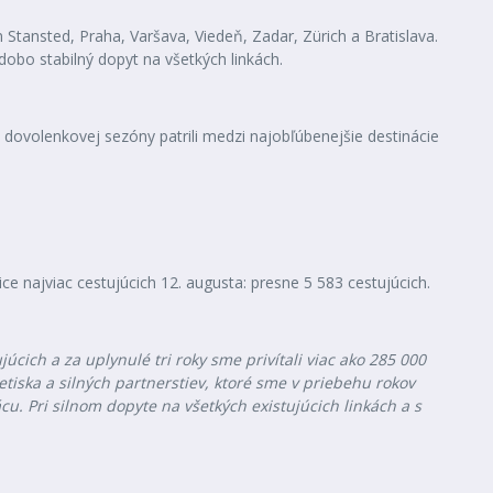
ýn Stansted, Praha, Varšava, Viedeň, Zadar, Zürich a Bratislava.
dobo stabilný dopyt na všetkých linkách.
j dovolenkovej sezóny patrili medzi najobľúbenejšie destinácie
ice najviac cestujúcich 12. augusta: presne 5 583 cestujúcich.
ujúcich
a
za
uplynulé
tri
roky
sme
privítali
viac
ako
285
000
tiska a silných partnerstiev, ktoré sme v priebehu rokov
. Pri silnom dopyte na všetkých existujúcich linkách a s