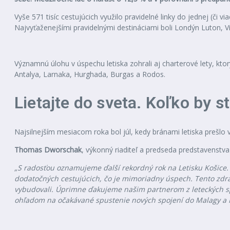
Vyše 571 tisíc cestujúcich využilo pravidelné linky do jednej (či v
Najvyťaženejšími pravidelnými destináciami boli Londýn Luton, Vi
Významnú úlohu v úspechu letiska zohrali aj charterové lety, kto
Antalya, Larnaka, Hurghada, Burgas a Rodos.
Lietajte do sveta. Koľko by s
Najsilnejším mesiacom roka bol júl, kedy bránami letiska prešlo v
Thomas Dworschak
, výkonný riaditeľ a predseda predstavenstva 
„S radosťou oznamujeme ďalší rekordný rok na Letisku Košice. P
dodatočných cestujúcich, čo je mimoriadny úspech. Tento zdrav
vybudovali. Úprimne ďakujeme našim partnerom z leteckých spo
ohľadom na očakávané spustenie nových spojení do Malagy a