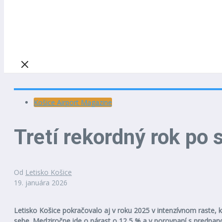
Košice Airport Magazine
Tretí rekordný rok po 
Od
Letisko Košice
19. januára 2026
Letisko Košice pokračovalo aj v roku 2025 v intenzívnom raste, k
sebe. Medziročne ide o nárast o 12,5 % a v porovnaní s predpa