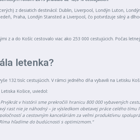
iacerých) z desiatich destinácií: Dublin, Liverpool, Londýn Luton, Lond
edeň, Praha, Londýn Stansted a Liverpool, čo potvrdzuje silný a dlho
rými z a do Košíc cestovalo viac ako 253 000 cestujúcich. Počas letne
tála letenka?
yše 132 tisíc cestujúcich. V rámci jedného dňa vybavili na Letisku Koš
Letiska Košice, uviedol:
rvýkrát v histórii sme prekročili
hranicu
800
000
vybavených
cest
ý rast nie je náhodný – je výsledkom obetavej práce celého tímu le
ločností a cestovným kanceláriám za veľmi produktívnu spoluprácu
 Ríma hľadíme do budúcnosti s optimizmom.“