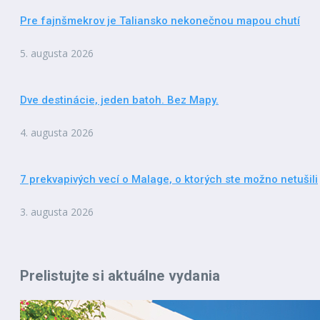
Pre fajnšmekrov je Taliansko nekonečnou mapou chutí
5. augusta 2026
Dve destinácie, jeden batoh. Bez Mapy.
4. augusta 2026
7 prekvapivých vecí o Malage, o ktorých ste možno netušili
3. augusta 2026
Prelistujte si aktuálne vydania