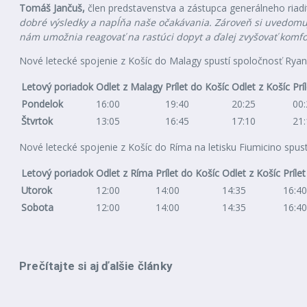
Tomáš Jančuš,
člen predstavenstva a zástupca generálneho riadit
dobré výsledky a napĺňa naše očakávania. Zároveň si uvedomuje
nám umožnia reagovať na rastúci dopyt a ďalej zvyšovať komfort
Nové letecké spojenie z Košíc do Malagy spustí spoločnosť Ryana
Letový poriadok
Odlet z Malagy
Prílet do Košíc
Odlet z Košíc
Prí
Pondelok
16:00
19:40
20:25
00:
Štvrtok
13:05
16:45
17:10
21:
Nové letecké spojenie z Košíc do Ríma na letisku Fiumicino spust
Letový poriadok
Odlet z Ríma
Prílet do Košíc
Odlet z Košíc
Príle
Utorok
12:00
14:00
14:35
16:40
Sobota
12:00
14:00
14:35
16:40
Prečítajte si aj ďalšie články