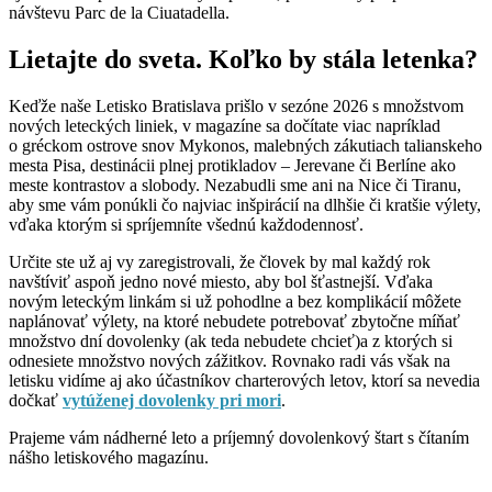
návštevu Parc de la Ciuatadella.
Lietajte do sveta. Koľko by stála letenka?
Keďže naše Letisko Bratislava prišlo v sezóne 2026 s množstvom
nových leteckých liniek, v magazíne sa dočítate viac napríklad
o gréckom ostrove snov Mykonos, malebných zákutiach talianskeho
mesta Pisa, destinácii plnej protikladov – Jerevane či Berlíne ako
meste kontrastov a slobody. Nezabudli sme ani na Nice či Tiranu,
aby sme vám ponúkli čo najviac inšpirácií na dlhšie či kratšie výlety,
vďaka ktorým si spríjemníte všednú každodennosť.
Určite ste už aj vy zaregistrovali, že človek by mal každý rok
navštíviť aspoň jedno nové miesto, aby bol šťastnejší. Vďaka
novým leteckým linkám si už pohodlne a bez komplikácií môžete
naplánovať výlety, na ktoré nebudete potrebovať zbytočne míňať
množstvo dní dovolenky (ak teda nebudete chcieť)a z ktorých si
odnesiete množstvo nových zážitkov. Rovnako radi vás však na
letisku vidíme aj ako účastníkov charterových letov, ktorí sa nevedia
dočkať
vytúženej dovolenky pri mori
.
Prajeme vám nádherné leto a príjemný dovolenkový štart s čítaním
nášho letiskového magazínu.