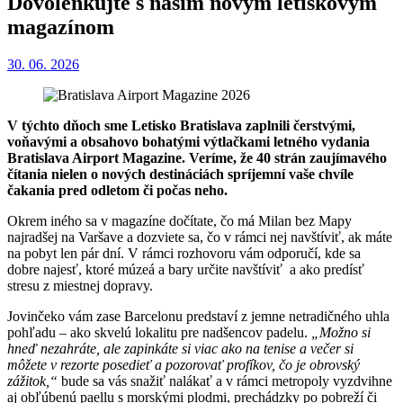
Dovolenkujte s naším novým letiskovým
magazínom
30. 06. 2026
V týchto dňoch sme Letisko Bratislava zaplnili čerstvými,
voňavými a obsahovo bohatými výtlačkami letného vydania
Bratislava Airport Magazine. Veríme, že 40 strán zaujímavého
čítania nielen o nových destináciách spríjemní vaše chvíle
čakania pred odletom či počas neho.
Okrem iného sa v magazíne dočítate, čo má Milan bez Mapy
najradšej na Varšave a dozviete sa, čo v rámci nej navštíviť, ak máte
na pobyt len pár dní. V rámci rozhovoru vám odporučí, kde sa
dobre najesť, ktoré múzeá a bary určite navštíviť a ako predísť
stresu z miestnej dopravy.
Jovinčeko vám zase Barcelonu predstaví z jemne netradičného uhla
pohľadu – ako skvelú lokalitu pre nadšencov padelu.
„Možno si
hneď nezahráte, ale zapinkáte si viac ako na tenise a večer si
môžete v rezorte posedieť a pozorovať profíkov, čo je obrovský
zážitok,“
bude sa vás snažiť nalákať a v rámci metropoly vyzdvihne
aj obľúbenú paellu s morskými plodmi, prechádzky po pobreží či