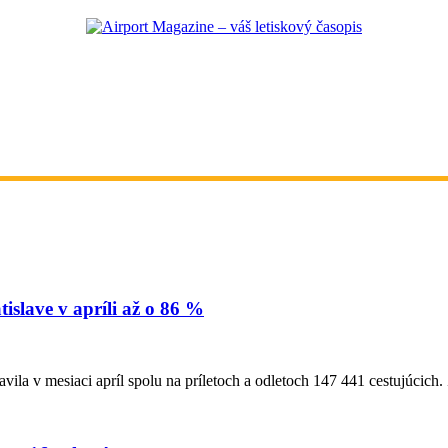
islave v apríli až o 86 %
 v mesiaci apríl spolu na príletoch a odletoch 147 441 cestujúcich. Z