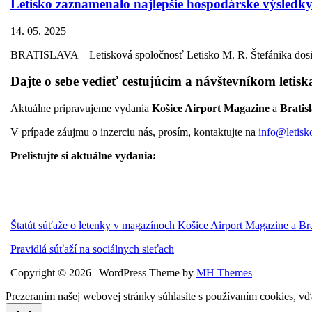
Letisko zaznamenalo najlepšie hospodárske výsledky
14. 05. 2025
BRATISLAVA – Letisková spoločnosť Letisko M. R. Štefánika dosia
Dajte o sebe vedieť cestujúcim a návštevníkom letisk
Aktuálne pripravujeme vydania
Košice Airport Magazine
a
Bratis
V prípade záujmu o inzerciu nás, prosím, kontaktujte na
info@letisk
Prelistujte si aktuálne vydania:
Štatút súťaže o letenky v magazínoch Košice Airport Magazine a Br
Pravidlá súťaží na sociálnych sieťach
Copyright © 2026 | WordPress Theme by
MH Themes
Prezeraním našej webovej stránky súhlasíte s používaním cookies, vď