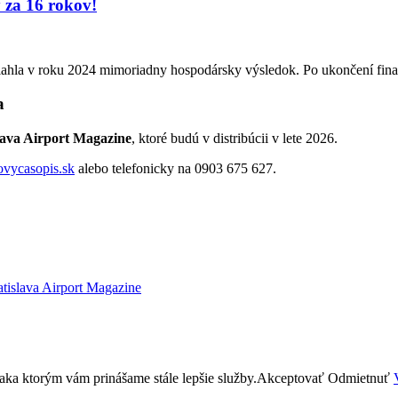
 za 16 rokov!
hla v roku 2024 mimoriadny hospodársky výsledok. Po ukončení finan
a
lava Airport Magazine
, ktoré budú v distribúcii v lete 2026.
ovycasopis.sk
alebo telefonicky na 0903 675 627.
atislava Airport Magazine
aka ktorým vám prinášame stále lepšie služby.
Akceptovať
Odmietnuť