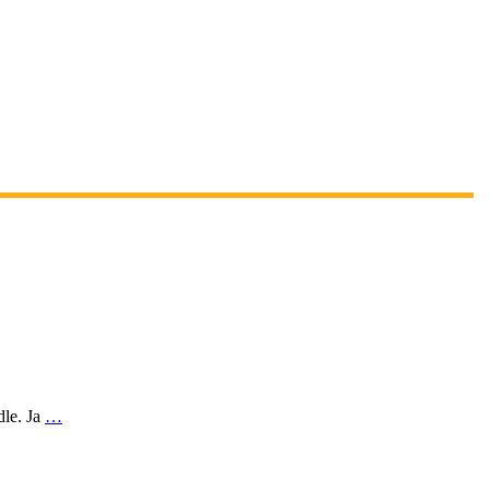
dle. Ja
…