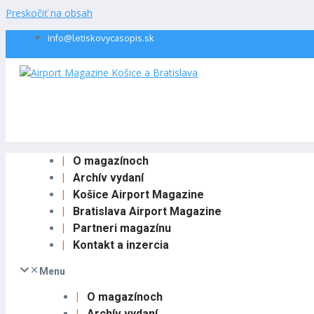
Preskočiť na obsah
info@letiskovycasopis.sk
O magazínoch
Archív vydaní
Košice Airport Magazine
Bratislava Airport Magazine
Partneri magazínu
Kontakt a inzercia
Menu
O magazínoch
Archív vydaní