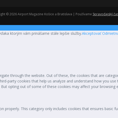
ght © 2026 Airport Magazine Košice a Bratislava | Používame
Spravodajský ča
vďaka ktorým vám prinášame stále lepšie služby.
Akceptovať
Odmietn
igate through the website. Out of these, the cookies that are catego
 third-party cookies that help us analyze and understand how you use 
. But opting out of some of these cookies may affect your browsing 
on properly. This category only includes cookies that ensures basic fu