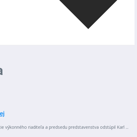
a
ej
e výkonného riaditeľa a predsedu predstavenstva odstúpil Karl ...