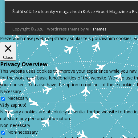
Štatút súťaže o letenky v magazínoch Košice Airport Magazine a Br
Copyright © 2026 | WordPress Theme by
MH Themes
Prezeraním našej webovej stránky súhlasíte s používaním cookies, v
Close
Privacy Overview
This website uses cookies to improve your experience while you navig
for the working of basic functionalities of the website. We also use 
your consent. You also have the option to opt-out of these cookies.
Necessary
Necessary
Vždy zapnuté
Necessary cookies are absolutely essential for the website to functio
not store any personal information.
Non-necessary
Non-necessary