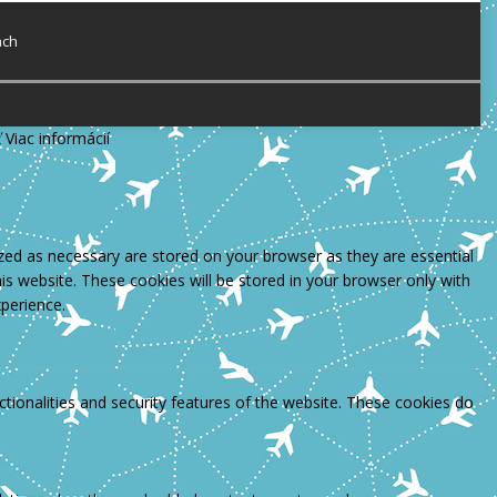
ach
ť
Viac informácií
zed as necessary are stored on your browser as they are essential
is website. These cookies will be stored in your browser only with
perience.
ctionalities and security features of the website. These cookies do