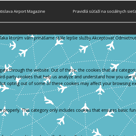
atislava Airport Magazine
Pravidlá súťaží na sociálnych sieť
ďaka ktorým vám prinášame stále lepšie služby.
Akceptovať
Odmietnu
ate through the website. Out of these, the cookies that are categori
third-party cookies that help us analyze and understand how you use th
 But opting out of some of these cookies may affect your browsing ex
n properly. This category only includes cookies that ensures basic fun