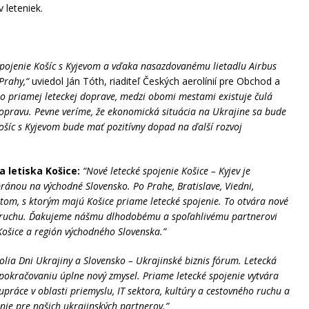
 leteniek.
 spojenie Košíc s Kyjevom a vďaka nasazdovanému lietadlu Airbus
Prahy,“
uviedol Ján Tóth, riaditeľ Českých aerolínií pre Obchod a
 priamej leteckej doprave, medzi obomi mestami existuje čulá
dopravu. Pevne veríme, že ekonomická situácia na Ukrajine sa bude
Košíc s Kyjevom bude mať pozitívny dopad na ďalší rozvoj
 letiska Košice:
“Nové letecké spojenie Košice – Kyjev je
ránou na východné Slovensko. Po Prahe, Bratislave, Viedni,
om, s ktorým majú Košice priame letecké spojenie. To otvára nové
 ruchu. Ďakujeme nášmu dlhodobému a spoľahlivému partnerovi
Košice a región východného Slovenska.”
holia Dni Ukrajiny a Slovensko – Ukrajinské biznis fórum. Letecká
pokračovaniu úplne nový zmysel. Priame letecké spojenie vytvára
práce v oblasti priemyslu, IT sektora, kultúry a cestovného ruchu a
nie pre našich ukrajinských partnerov.”