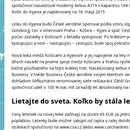
spoločnosť nasadzovať moderný Airbus A319 s kapacitou 144 seda
Košíc do Kyjeva je naplánovaný na 18. mája 2015.
Linku do Kyjeva budú České aerolínie operovať podľa vzoru ús
Göteborg, tzn. v smerovaní Praha – Košice – Kyjev a späť. Ce
počas zastávky v Košiciach z lietadla vystupovať. Po krátkom
vystupujúci a noví – nastupujúci – cestujúci, bude spoj pokra
Nová linka medzi Košicami a Kyjevom a jej napojenie na lety
dňoch nasadiť na priame spoje medzi Košicami a Prahou rýchlej
bežne používaného na tejto krátkej trati. Nasadzovaný Airbus
Business. V triede Business České aerolínie svojim klientom s
dohľadom šéfkuchárov renomovanej siete reštaurácií Zátiší G
spoločnosť udelí o 100 % viac míľ za každý let absolvovaný na
Lietajte do sveta. Koľko by stála 
Ceny leteniek na novej linke začínajú na úrovni 69 EUR za jed
poplatkov. Letenky bude možné zakúpiť od zajtra v celej distrib
stránkach spoločnosti na www.csa.cz alebo www.czechairlines.