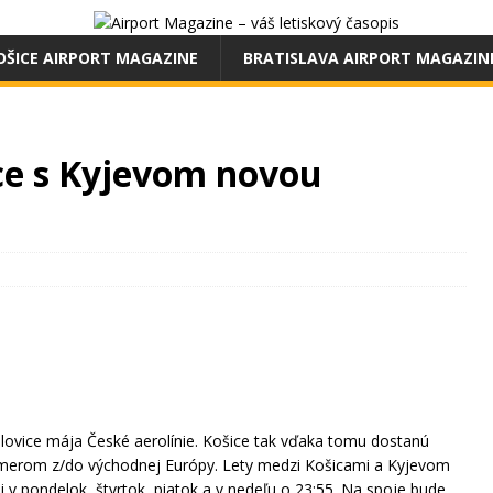
OŠICE AIRPORT MAGAZINE
BRATISLAVA AIRPORT MAGAZIN
ice s Kyjevom novou
lovice mája České aerolínie. Košice tak vďaka tomu dostanú
 smerom z/do východnej Európy. Lety medzi Košicami a Kyjevom
i v pondelok, štvrtok, piatok a v nedeľu o 23:55. Na spoje bude