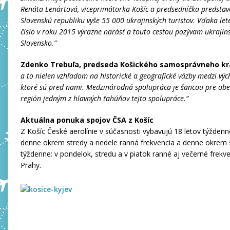
Renáta Lenártová, viceprimátorka Košíc a predsedníčka predstave
Slovenskú republiku vyše 55 000 ukrajinských turistov. Vďaka le
číslo v roku 2015 výrazne narásť a touto cestou pozývam ukrajins
Slovensko.”
Zdenko Trebuľa, predseda Košického samosprávneho kr
a to nielen vzhľadom na historické a geografické väzby medzi výc
ktoré sú pred nami. Medzinárodná spolupráca je šancou pre obe kr
región jedným z hlavných ťahúňov tejto spolupráce.”
Aktuálna ponuka spojov ČSA z Košíc
Z Košíc České aerolínie v súčasnosti vybavujú 18 letov týžden
denne okrem stredy a nedele ranná frekvencia a denne okrem s
týždenne: v pondelok, stredu a v piatok ranné aj večerné frekve
Prahy.