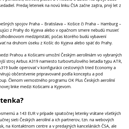
diel. Predaj leteniek na novú linku ČSA začne zajtra, prvý let z
pešných spojov Praha – Bratislava – Košice či Praha – Hamburg –
stujúci z Prahy do Kyjeva alebo v opačnom smere nebudú musieť
 polhodinovom medzipristátí, počas ktorého budú vybavení
čovať na druhom úseku z Košíc do Kyjeva alebo späť do Prahy.
 medzi Prahou a Košicami umožní Českým aerolíniám vo vybraných
ší stroj Airbus A319 namiesto turbovrtuľového lietadla typu ATR,
 A319 bude operovať v konfigurácii cestovných tried Economy a
ervírujú občerstvenie pripravované podľa konceptu a pod
roup. Členom vernostného programu OK Plus Českých aerolínií
 novej linke medzi Košicami a Kyjevom.
letenka?
nosmernú a 143 EUR v prípade spiatočnej letenky vrátane všetkých
učnej sieti Českých aerolínií a ich partnerov, tzn. na webových
sk, na Kontaktnom centre a v predajných kanceláriách ČSA, ale