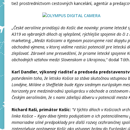
tiež prostredníctvom cestovných kancelárií, agentúr a predajcov
„České aerolínie prinášajú do Košíc dve novinky: priame letecké
A319 vo vybraných dňoch aj vylepšené, rýchlejšie spojenie do či z 
marketing.
„Medzi Košicami a Kyjevom pozorujeme rast dopytu po
obchodná výmena, v ktorej vidíme rastúci potenciál pre leteckú 
zlepšovať. Zároveň sme presvedčení, že priame letecké spojenie 
obchodných vzťahov medzi Slovenskom a Ukrajinou,“
dodal Tóth.
Karl Dandler, výkonný riaditeľ a predseda predstavenstva
potvrdením toho, že letisko Košice sa stáva skutočnou vstupnou b
Londýne, Miláne a Sheffielde bude Kyjev siedmym európskym mest
horizonty pre medzinárodnú spoluprácu v obchode a cestovnom
Českým aerolíniám, že s nami zdieľajú dôveru v potenciál mesta 
Richard Raši, primátor Košíc:
“V týchto dňoch v Košiciach vrc
linka Košice – Kyjev dáva týmto podujatiam a ich potenciálnemu 
mimoriadne silné predpoklady pre ďalší rozvoj cezhraničnej spolu
zintenzívňuje postavenie Košíc ako vstupnej brány do Európskej ú