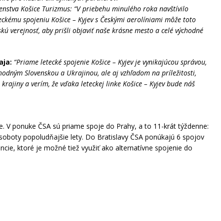
nstva Košice Turizmus: “V priebehu minulého roka navštívilo
teckému spojeniu Košice – Kyjev s Českými aerolíniami môže toto
kú verejnosť, aby prišli objaviť naše krásne mesto a celé východné
aja:
“Priame letecké spojenie Košice – Kyjev je vynikajúcou správou,
hodným Slovenskou a Ukrajinou, ale aj vzhľadom na príležitosti,
ajiny a verím, že vďaka leteckej linke Košice – Kyjev bude náš
ne. V ponuke ČSA sú priame spoje do Prahy, a to 11-krát týždenne:
oboty popoludňajšie lety. Do Bratislavy ČSA ponúkajú 6 spojov
ncie, ktoré je možné tiež využiť ako alternatívne spojenie do