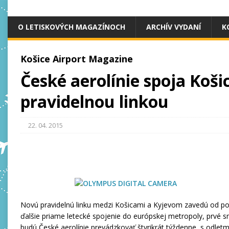
O LETISKOVÝCH MAGAZÍNOCH
ARCHÍV VYDANÍ
K
Košice Airport Magazine
České aerolínie spoja Koš
pravidelnou linkou
22. 04. 2015
Novú pravidelnú linku medzi Košicami a Kyjevom zavedú od po
ďalšie priame letecké spojenie do európskej metropoly, prvé
budú České aerolínie prevádzkovať štyrikrát týždenne, s odletm