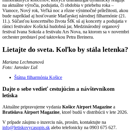
na aktuálne výročia, podujatia, či obdobia v priebehu roka –
Vianoce, Nový rok, Veľká noc a rôzne výnimočné príležitosti, akou
bude napríklad aj hosťovanie Maďarskej národnej filharmónie (21.
11.). Súčasťou koncertného života ŠfK sú aj koncerty a podujatia v
rámci festivalov Košická hudobná jar, Medzinárodný organový
festival Ivana Sokola a festivalu Ars Nova, na ktorom sa v novembri
orchester predstaví pod taktovkou Petra Breinera.
Lietajte do sveta. Koľko by stála letenka?
Mariana Lechmanová
Foto: Jaroslav Ľaš
Štátna filharmónia Košice
Dajte o sebe vedieť cestujúcim a návštevníkom
letiska
Aktuálne pripravujeme vydania
Košice Airport Magazine
a
Bratislava Airport Magazine
, ktoré budú v distribúcii v lete 2026.
V prípade záujmu o inzerciu nás, prosím, kontaktujte na
info@letiskovycasopis.sk
alebo telefonicky na 0903 675 627.