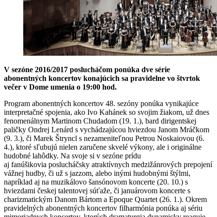
V sezóne 2016/2017 poslucháčom ponúka dve série
abonentných koncertov konajúcich sa pravidelne vo štvrtok
večer v Dome umenia o 19:00 hod.
Program abonentných koncertov 48. sezóny ponúka vynikajúce
interpretačné spojenia, ako Ivo Kahánek so svojim žiakom, už dnes
fenomenálnym Martinom Chudadom (19. 1.), bard dirigentskej
paličky Ondrej Lenárd s vychádzajúcou hviezdou Janom Mráčkom
(9. 3.), či Marek Štryncl s nezameniteľnou Petrou Noskaiovou (6.
4.), ktoré sľubujú nielen zaručene skvelé výkony, ale i originálne
hudobné lahôdky. Na svoje si v sezóne prídu
aj fanúšikovia poslucháčsky atraktívnych medzižánrových prepojení
vážnej hudby, či už s jazzom, alebo inými hudobnými štýlmi,
napríklad aj na muzikálovo šansónovom koncerte (20. 10.) s
hviezdami českej talentovej súťaže, či januárovom koncerte s
charizmatickým Danom Bártom a Epoque Quartet (26. 1.). Okrem
pravidelných abonentných koncertov filharmónia ponúka aj sériu
mimoriadnych koncertov, ktorých dramaturgia dynamicky reaguje