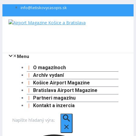
Preskočiť
info@letiskovycasopis.sk
na
obsah
Menu
O magazínoch
Archív vydaní
Košice Airport Magazine
Bratislava Airport Magazine
Partneri magazínu
Kontakt a inzercia
Hľadať: