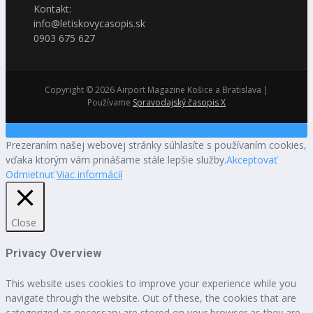
Kontakt:
info@letiskovycasopis.sk
0903 675 627
Copyright © 2026 Airport Magazine Košice a Bratislava |
Používame
Spravodajský časopis X
Prezeraním našej webovej stránky súhlasíte s používaním cookies,
vďaka ktorým vám prinášame stále lepšie služby.
Akceptovať
Odmietnuť
Viac informácií
Close
Privacy Overview
This website uses cookies to improve your experience while you
navigate through the website. Out of these, the cookies that are
categorized as necessary are stored on your browser as they are