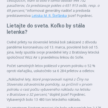
cestujúcich, vlani to bolo v tomto období 944 752
pasažierov, čo predstavuje pokles o 651 913 osôb, resp. o
69 percent,“
informoval generálny riaditeľ a predseda
predstavenstva
Letiska M. R. Štefánika
Jozef Pojedinec.
Lietajte do sveta. Koľko by stála
letenka?
Civilné prílety na slovenské letiská boli zakázané z dôvodu
pandémie koronavírusu od 13. marca, povolené boli od 15.
júna, kedy spustila svoje pravidelné lety z Bratislavy letecká
spoločnosť Wizz Air s pravidelnou linkou do Sofie.
Počet samotných letov poklesol v prvom polroku o 52 %
oproti vlaňajšku, uskutočnilo sa 6 284 príletov a odletov.
„Nákladné lety, ktoré prepravovali najmä z Číny na
Slovensko zdravotnícke pomôcky, sa pričinili v prvom
polroku o rast počtu vybaveného nákladu na letisku
v Bratislave o 32 percent,“
doplnil Jozef Pojedinec.
Vybavených bolo 13 480 ton leteckého nákladu.
V samotnom šiestom mesiaci jún bolo vybavených len 2 176