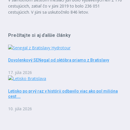
cestujúcich, zatiaľ čo v júni 2019 to bolo 236 051
cestujúcich. V júni sa uskutočnilo 846 letov.
Prečítajte si aj ďalšie články
Dovolenkový SENegal od októbra priamo z Bratislavy
17. júla 2026
Letisko po prvý raz v histórii odbavilo viac ako pol milióna
cest ...
10. júla 2026