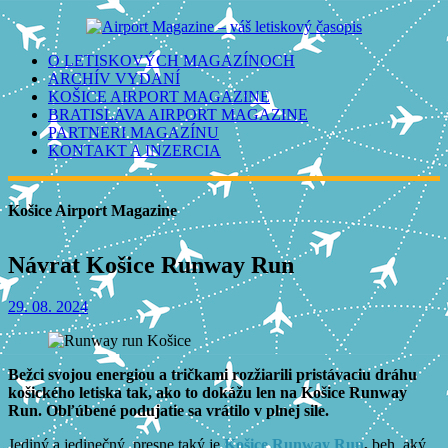
O LETISKOVÝCH MAGAZÍNOCH
ARCHÍV VYDANÍ
KOŠICE AIRPORT MAGAZINE
BRATISLAVA AIRPORT MAGAZINE
PARTNERI MAGAZÍNU
KONTAKT A INZERCIA
Košice Airport Magazine
Návrat Košice Runway Run
29. 08. 2024
Bežci svojou energiou a tričkami rozžiarili pristávaciu dráhu
košického letiska tak, ako to dokážu len na Košice Runway
Run. Obľúbené podujatie sa vrátilo v plnej sile.
Jediný a jedinečný, presne taký je
Košice Runway Run
,
beh, aký