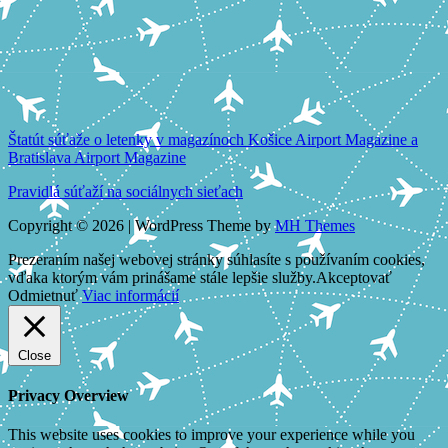
Štatút súťaže o letenky v magazínoch Košice Airport Magazine a
Bratislava Airport Magazine
Pravidlá súťaží na sociálnych sieťach
Copyright © 2026 | WordPress Theme by
MH Themes
Prezeraním našej webovej stránky súhlasíte s používaním cookies,
vďaka ktorým vám prinášame stále lepšie služby.
Akceptovať
Odmietnuť
Viac informácií
Close
Privacy Overview
This website uses cookies to improve your experience while you