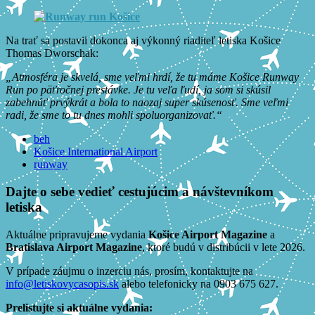
Na trať sa postavil dokonca aj výkonný riaditeľ letiska Košice
Thomas Dworschak:
„Atmosféra je skvelá, sme veľmi hrdí, že tu máme Košice Runway
Run po päťročnej prestávke. Je tu veľa ľudí, ja som si skúsil
zabehnúť prvýkrát a bola to naozaj super skúsenosť. Sme veľmi
radi, že sme to tu dnes mohli spoluorganizovať.“
beh
Košice International Airport
runway
Dajte o sebe vedieť cestujúcim a návštevníkom
letiska
Aktuálne pripravujeme vydania
Košice Airport Magazine
a
Bratislava Airport Magazine
, ktoré budú v distribúcii v lete 2026.
V prípade záujmu o inzerciu nás, prosím, kontaktujte na
info@letiskovycasopis.sk
alebo telefonicky na 0903 675 627.
Prelistujte si aktuálne vydania: