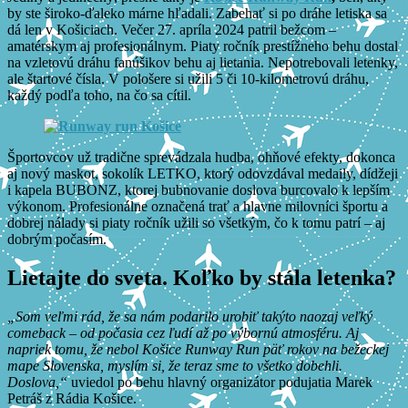
by ste široko-ďaleko márne hľadali. Zabehať si po dráhe letiska sa
dá len v Košiciach. Večer 27. apríla 2024 patril bežcom –
amatérskym aj profesionálnym. Piaty ročník prestížneho behu dostal
na vzletovú dráhu fanúšikov behu aj lietania. Nepotrebovali letenky,
ale štartové čísla. V pološere si užili 5 či 10-kilometrovú dráhu,
každý podľa toho, na čo sa cítil.
Športovcov už tradične sprevádzala hudba, ohňové efekty, dokonca
aj nový maskot, sokolík LETKO, ktorý odovzdával medaily, dídžeji
i kapela BUBONZ, ktorej bubnovanie doslova burcovalo k lepším
výkonom. Profesionálne označená trať a hlavne milovníci športu a
dobrej nálady si piaty ročník užili so všetkým, čo k tomu patrí – aj
dobrým počasím.
Lietajte do sveta. Koľko by stála letenka?
„Som veľmi rád, že sa nám podarilo urobiť takýto naozaj veľký
comeback – od počasia cez ľudí až po výbornú atmosféru. Aj
napriek tomu, že nebol Košice Runway Run päť rokov na bežeckej
mape Slovenska, myslím si, že teraz sme to všetko dobehli.
Doslova,“
uviedol po behu hlavný organizátor podujatia Marek
Petráš z Rádia Košice.