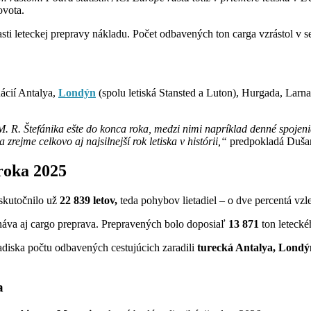
ovota.
asti leteckej prepravy nákladu. Počet odbavených ton carga vzrástol v
nácií Antalya,
Londýn
(spolu letiská Stansted a Luton), Hurgada, Larn
R. Štefánika ešte do konca roka, medzi nimi napríklad denné spojeni
rejme celkovo aj najsilnejší rok letiska v histórii,“
predpokladá Duša
 roka 2025
skutočnilo už
22 839
letov,
teda pohybov lietadiel – o dve percentá vzle
náva aj cargo preprava. Prepravených bolo doposiaľ
13 871
ton leteck
ľadiska počtu odbavených cestujúcich zaradili
turecká Antalya, Londýn
a