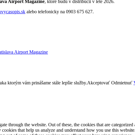
lava Airport Magazine
, ktoré budú v distribúcii v lete 2026.
ovycasopis.sk
alebo telefonicky na 0903 675 627.
atislava Airport Magazine
aka ktorým vám prinášame stále lepšie služby.
Akceptovať
Odmietnuť
e through the website. Out of these, the cookies that are categorized a
rty cookies that help us analyze and understand how you use this websit