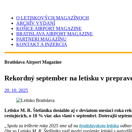
O LETISKOVÝCH MAGAZÍNOCH
ARCHÍV VYDANÍ
KOŠICE AIRPORT MAGAZINE
BRATISLAVA AIRPORT MAGAZINE
PARTNERI MAGAZÍNU
KONTAKT A INZERCIA
Bratislava Airport Magazine
Rekordný september na letisku v preprave
20. 10. 2025
Letisko M. R. Štefánika dosiahlo aj v deviatom mesiaci roka rek
cestujúcich, o 18 % viac ako vlani v septembri
.
Doterajší septemb
„Spolu za trištvrte roka 2025 sme už na
bratislavskom letisku
odbavi
čím sa Letisko M. R. Štefánika radí medzi európske letiská s najvyš