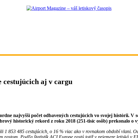
 cestujúcich aj v cargu
ordne najvyšší počet odbavených cestujúcich vo svojej histórii. V 
rový historický rekord z roku 2018 (251-tisíc osôb) prekonalo o vy
li 1 853 485 cestujúcich, o 16 % viac ako v rovnakom období vlani. O
ším rastom. Podľa štatistík ACI Europe rastú totiž v priemere letiská 