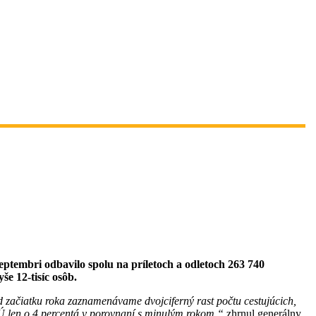
septembri odbavilo spolu na príletoch a odletoch 263 740
še 12-tisíc osôb.
d začiatku roka zaznamenávame dvojciferný rast počtu cestujúcich,
v EÚ len o 4 percentá v porovnaní s minulým rokom,“
zhrnul generálny