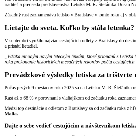
riaditeľ a predseda predstavenstva Letiska M. R. Štefánika Dušan N
Zásadný rast zaznamenáva letisko v Bratislave v tomto roku aj v obl
Lietajte do sveta. Koľko by stála letenka?
V septembri využilo najviac cestujúcich odlety z Bratislavy do desti
a pristátí lietadiel.
„Vďaka mnohým novým leteckým linkám, ktoré pribudnú z Letiska M. 
roka prekonanie historických mesačných rekordov počtu cestujúcich a z
Prevádzkové výsledky letiska za trištvrte
Počas prvých 9 mesiacov roka 2025 sa na Letisku M. R. Štefánika u
Rast až o 68 % v porovnaní s vlaňajškom od začiatku roka zazname
Medzi top destinácie s odletom z Bratislavy sa od začiatku roka z h
Malta.
Dajte o sebe vedieť cestujúcim a návštevníkom letisk