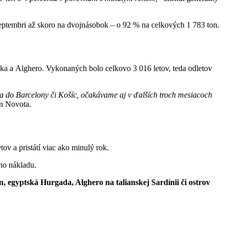
 septembri až skoro na dvojnásobok – o 92 % na celkových 1 783 ton.
aka a Alghero. Vykonaných bolo celkovo 3 016 letov, teda odletov
a do Barcelony či Košíc, očakávame aj v ďalších troch mesiacoch
n Novota.
tov a pristátí viac ako minulý rok.
ého nákladu.
, egyptská Hurgada, Alghero na talianskej Sardínii či ostrov