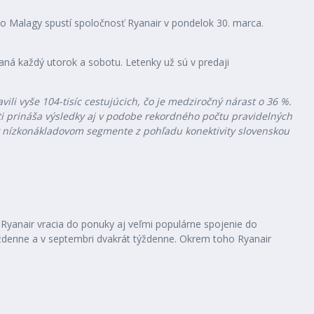
do Malagy spustí spoločnosť Ryanair v pondelok 30. marca.
vaná každý utorok a sobotu. Letenky už sú v predaji
ili vyše 104-tisíc cestujúcich, čo je medziročný nárast o 36 %.
ti prináša výsledky aj v podobe rekordného počtu pravidelných
 v nízkonákladovom segmente z pohľadu konektivity slovenskou
Ryanair vracia do ponuky aj veľmi populárne spojenie do
týždenne a v septembri dvakrát týždenne. Okrem toho Ryanair