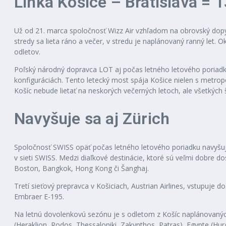
Linka Košice – Bratislava = 
Už od 21. marca spoločnosť Wizz Air vzhľadom na obrovský dopyt 
stredy sa lieta ráno a večer, v stredu je naplánovaný ranný let.
odletov.
Poľský národný dopravca LOT aj počas letného letového poriadku
konfiguráciách. Tento letecký most spája Košice nielen s metropo
Košíc nebude lietať na neskorých večerných letoch, ale všetkých
Navyšuje sa aj Zürich
Spoločnosť SWISS opäť počas letného letového poriadku navyšuje 
v sieti SWISS. Medzi diaľkové destinácie, ktoré sú veľmi dobre
Boston, Bangkok, Hong Kong či Šanghaj.
Tretí sieťový prepravca v Košiciach, Austrian Airlines, vstupuje
Embraer E-195.
Na letnú dovolenkovú sezónu je s odletom z Košíc naplánovaných v
(Heraklion, Rodos, Thessaloniki, Zakynthos, Patras), Egypte (Hu