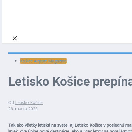
Košice Airport Magazine
Letisko Košice prepín
Od
Letisko Košice
26. marca 2026
Tak ako všetky letiská na svete, aj Letisko Košice v poslednú m
liniek, dve úplne nové destinácie, ako aj viac letov na populárnyc