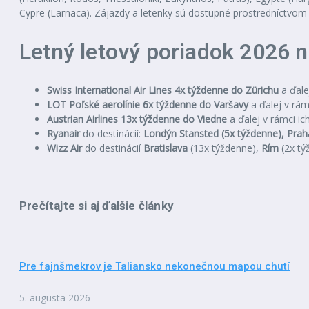
Cypre (Larnaca). Zájazdy a letenky sú dostupné prostredníctvom 
Letný letový poriadok 2026 n
Swiss International Air Lines 4x týždenne do Zürichu
a ďale
LOT Poľské aerolínie 6x týždenne do Varšavy
a ďalej v rámc
Austrian Airlines 13x týždenne do Viedne
a ďalej v rámci ic
Ryanair
do destinácií:
Londýn Stansted (5x týždenne), Praha
Wizz Air
do destinácií
Bratislava
(13x týždenne),
Rím
(2x tý
Prečítajte si aj ďalšie články
Pre fajnšmekrov je Taliansko nekonečnou mapou chutí
5. augusta 2026