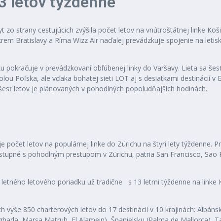
13 letov týždenne
zo strany cestujúcich zvýšila počet letov na vnútroštátnej linke Koši
 Okrem Bratislavy a Ríma Wizz Air naďalej prevádzkuje spojenie na let
 pokračuje v prevádzkovaní obľúbenej linky do Varšavy. Lieta sa šes
lou Poľska, ale vďaka bohatej sieti LOT aj s desiatkami destinácií v E
 šesť letov je plánovaných v pohodlných popoludňajších hodinách.
počet letov na populárnej linke do Zürichu na štyri lety týždenne. 
 dostupné s pohodlným prestupom v Zürichu, patria San Francisco, Sao
 do letného letového poriadku už tradične s 13 letmi týždenne na link
yše 850 charterových letov do 17 destinácií v 10 krajinách: Albánsku
rghada, Marsa Matruh, El Alamein), Španielsku (Palma de Mallorca), T