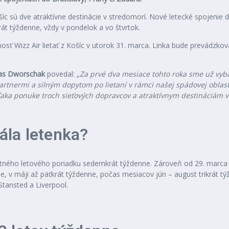
c sú dve atraktívne destinácie v stredomorí. Nové letecké spojenie 
rát týždenne, vždy v pondelok a vo štvrtok.
nosť Wizz Air lietať z Košíc v utorok 31. marca. Linka bude prevádzko
s Dworschak
povedal:
„Za prvé dva mesiace tohto roka sme už vybav
rtnermi a silným dopytom po lietaní v rámci našej spádovej oblas
 vďaka ponuke troch sieťových dopravcov a atraktívnym destináciám
tála letenka?
letného letového poriadku sedemkrát týždenne. Zároveň od 29. marca 
ne, v máji až päťkrát týždenne, počas mesiacov jún – august trikrát 
Stansted a Liverpool.