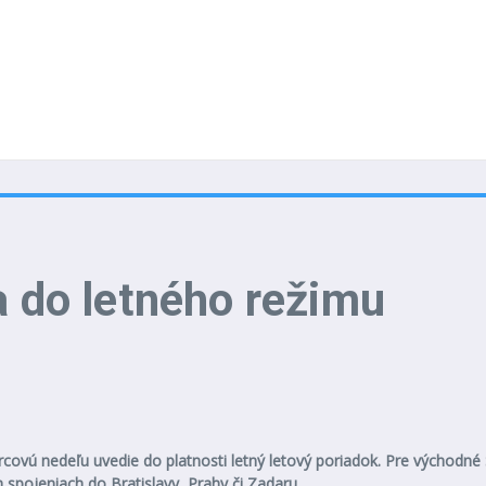
a do letného režimu
arcovú nedeľu uvedie do platnosti letný letový poriadok. Pre východ
h spojeniach do Bratislavy, Prahy či Zadaru.