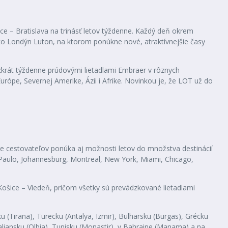
ce – Bratislava na trinásť letov týždenne. Každý deň okrem
isko Londýn Luton, na ktorom ponúkne nové, atraktívnejšie časy
ťkrát týždenne prúdovými lietadlami Embraer v rôznych
urópe, Severnej Amerike, Ázii i Afrike. Novinkou je, že LOT už do
Pre cestovateľov ponúka aj možnosti letov do množstva destinácií
 Paulo, Johannesburg, Montreal, New York, Miami, Chicago,
e Košice – Viedeň, pričom všetky sú prevádzkované lietadlami
 (Tirana), Turecku (Antalya, Izmir), Bulharsku (Burgas), Grécku
aliansku (Olbia), Tunisku (Monastir), v Bahraine (Manama) a na