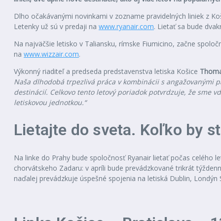
Dlho očakávanými novinkami v zozname pravidelných liniek z Koší
Letenky už sú v predaji na
www.ryanair.com
. Lietať sa bude dvak
Na najväčšie letisko v Taliansku, rímske Fiumicino, začne spoloč
na
www.wizzair.com
.
Výkonný riaditeľ a predseda predstavenstva letiska Košice
Thoma
Naša dlhodobá trpezlivá práca v kombinácii s angažovanými pa
destinácií. Celkovo tento letový poriadok potvrdzuje, že sme
letiskovou jednotkou.“
Lietajte do sveta. Koľko by s
Na linke do Prahy bude spoločnosť Ryanair lietať počas celého 
chorvátskeho Zadaru: v apríli bude prevádzkované trikrát týžden
naďalej prevádzkuje úspešné spojenia na letiská Dublin, Londýn 