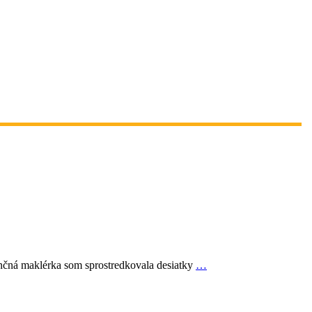
ančná maklérka som sprostredkovala desiatky
…