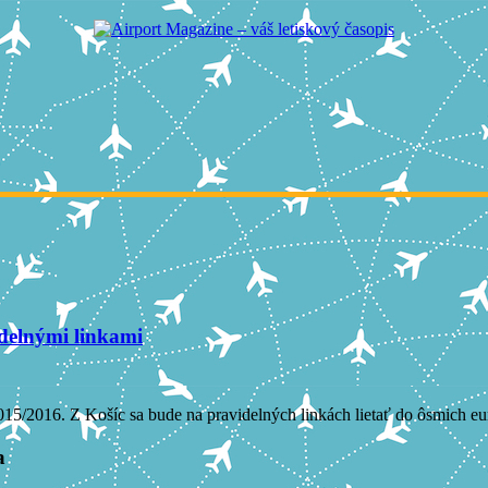
idelnými linkami
5/2016. Z Košíc sa bude na pravidelných linkách lietať do ôsmich európs
a