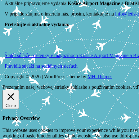
Aktuálne pripravujeme vydania
Košice Airport Magazine
a
Bratis
V prípade záujmu o inzerciu nás, prosím, kontaktujte na
info@letisk
Prelistujte si aktuálne vydania:
Štatút súťaže o letenky v magazínoch Košice Airport Magazine a Br
Pravidlá súťaží na sociálnych sieťach
Copyright © 2026 | WordPress Theme by
MH Themes
Prezeraním našej webovej stránky súhlasíte s používaním cookies, vď
Close
Privacy Overview
This website uses cookies to improve your experience while you navigat
working of basic functionalities of the website. We also use third-pa