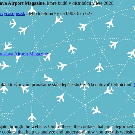
lava Airport Magazine
, ktoré budú v distribúcii v lete 2026.
ovycasopis.sk
alebo telefonicky na 0903 675 627.
atislava Airport Magazine
aka ktorým vám prinášame stále lepšie služby.
Akceptovať
Odmietnuť
e through the website. Out of these, the cookies that are categorized a
rty cookies that help us analyze and understand how you use this websit