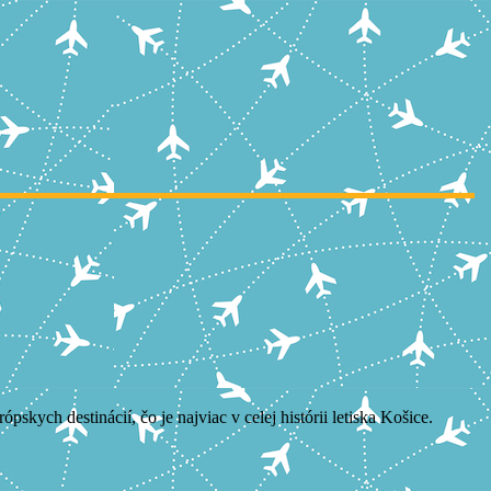
kych destinácií, čo je najviac v celej histórii letiska Košice.