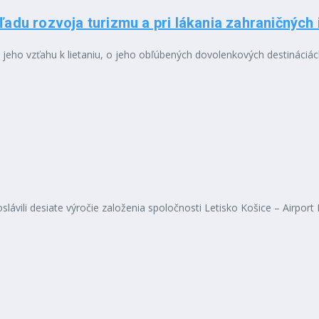
du rozvoja turizmu a pri lákania zahraničných
eho vzťahu k lietaniu, o jeho obľúbených dovolenkových destináciách
lávili desiate výročie založenia spoločnosti Letisko Košice – Airport K