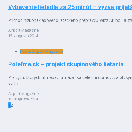
Vybavenie lietadla za 25 minút – výzva prijat
Príchod nízkonákladového leteckého prepravcu Wizz Air bol, a stá
Airport Magazine
15. augusta 2014
Košice Airport Magazine
Poleťme.sk – projekt skupinového lietania
Pre tých, ktorých už nebaví trmácať sa celé dni domov, za blízk
výcho...
Airport Magazine
15. augusta 2014
1
2