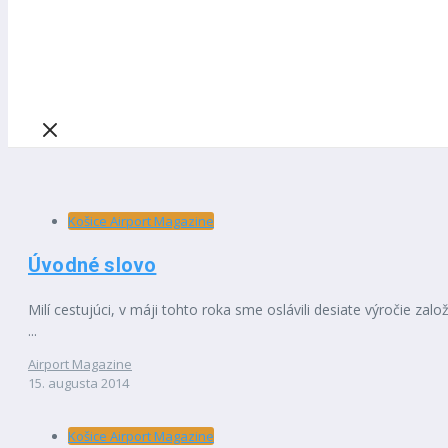
Košice Airport Magazine
Úvodné slovo
Milí cestujúci, v máji tohto roka sme oslávili desiate výročie za
...
Airport Magazine
15. augusta 2014
Košice Airport Magazine