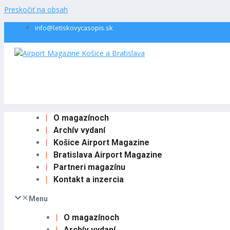
Preskočiť na obsah
info@letiskovycasopis.sk
O magazínoch
Archív vydaní
Košice Airport Magazine
Bratislava Airport Magazine
Partneri magazínu
Kontakt a inzercia
Menu
O magazínoch
Archív vydaní